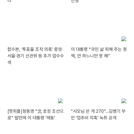
나”
전쟁’
합수본, ‘투표율 조작 의혹’ 중앙·
이 대통령 “국민 삶 피해 주는 정
서울·경기 선관위 등 추가 압수수
책, 안 하느니만 못 해”
색
[핫피플]정동영 “北 호칭 조선으
“사모님 쓴 게 270”…김병기 부
로” 발언에 이 대통령 ‘제동’
인 ‘업추비 의혹’ 녹취 공개