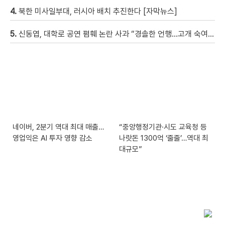
4.
북한 미사일부대, 러시아 배치 추진한다 [자막뉴스]
5.
신동엽, 대학로 공연 폄훼 논란 사과 “경솔한 언행…고개 숙여 사과”
네이버, 2분기 역대 최대 매출…
“중앙행정기관·시도 교육청 등
영업익은 AI 투자 영향 감소
나랏돈 1300억 ‘줄줄’…역대 최
대규모”