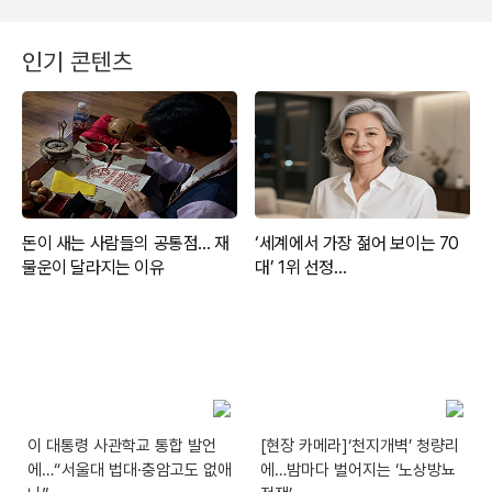
인기 콘텐츠
이 대통령 사관학교 통합 발언
[현장 카메라]‘천지개벽’ 청량리
에…“서울대 법대·충암고도 없애
에…밤마다 벌어지는 ‘노상방뇨