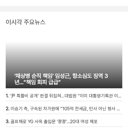
이시각 주요뉴스
‘채상병 순직 책임’ 임성근, 항소심도 징역 3
년…“책임 회피 급급”
1.
‘尹 특활비 공개’ 판결 뒤집혀…대법원 “이미 대통령기록관 이관”
2.
이승기 측, 구속된 차가원에 “105억 전세금, 민사 아닌 형사 범죄…엄벌 원해” [자막뉴스]
3.
골프채로 YG 사옥 출입문 ‘쾅쾅’…20대 여성 체포