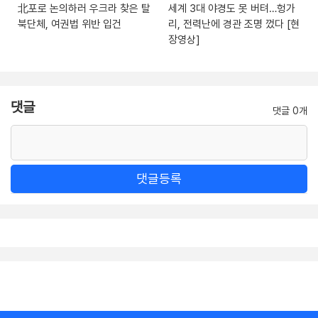
北포로 논의하러 우크라 찾은 탈
세계 3대 야경도 못 버텨…헝가
북단체, 여권법 위반 입건
리, 전력난에 경관 조명 껐다 [현
장영상]
댓글
댓글 0개
댓글등록