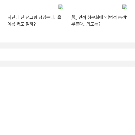
작년에 산 선크림 남았는데…올
與, 연석 청문회에 ‘김범석 동생’
여름 써도 될까?
부른다…의도는?