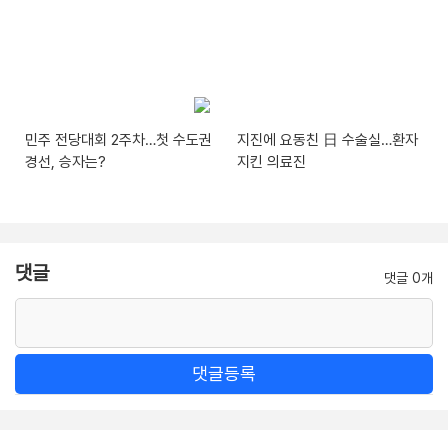
민주 전당대회 2주차…첫 수도권
지진에 요동친 日 수술실…환자
경선, 승자는?
지킨 의료진
댓글
댓글 0개
댓글등록