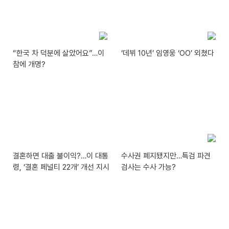
“한국 차 덕분에 살았어요”…이
‘데뷔 10년’ 임영웅 ‘OO’ 외쳤다
참에 개명?
결혼하면 대출 불이익?…이 대통
수사권 폐지됐지만…특검 파견
령, ‘결혼 페널티 22개’ 개선 지시
검사는 수사 가능?