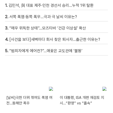
1.
김민석, 與 대표 제주·인천 경선서 승리…누적 1위 탈환
2.
서쪽 폭염·동쪽 폭우…극과 극 날씨 이유는?
3.
“매우 위독한 상태”…모즈타바 ‘건강 이상설’ 확산
4.
[사건을 보다]새벽마다 회사 찾은 퇴사자…출근한 이유는?
5.
“범죄자에게 에어컨?”…애꿎은 교도관에 ‘불똥’
[날씨]극한 더위 꺾여도 폭염 여
이 대통령, ISA 개편 재검토 지
전…동해안 폭우
시…“환영” vs “졸속”