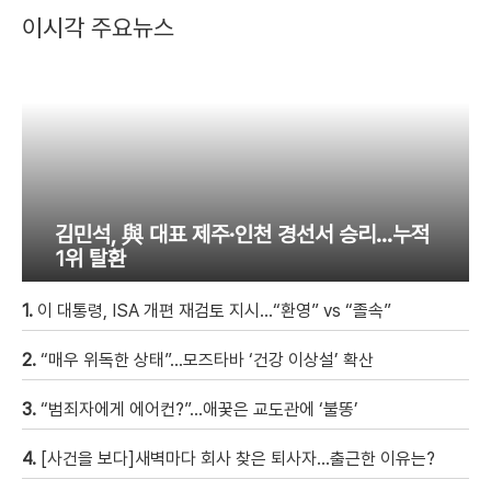
이시각 주요뉴스
김민석, 與 대표 제주·인천 경선서 승리…누적
1위 탈환
1.
이 대통령, ISA 개편 재검토 지시…“환영” vs “졸속”
2.
“매우 위독한 상태”…모즈타바 ‘건강 이상설’ 확산
3.
“범죄자에게 에어컨?”…애꿎은 교도관에 ‘불똥’
4.
[사건을 보다]새벽마다 회사 찾은 퇴사자…출근한 이유는?