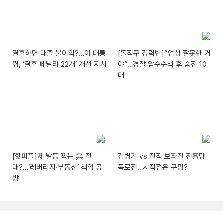
결혼하면 대출 불이익?…이 대통
[돌직구 강력반]“엄청 잘못한 거
령, ‘결혼 페널티 22개’ 개선 지시
야”…경찰 압수수색 후 숨진 10
대
[핫피플]제 발등 찍는 與 전
김병기 vs 전직 보좌진 진흙탕
대?…‘레버리지·부동산’ 책임 공
폭로전…시작점은 쿠팡?
방