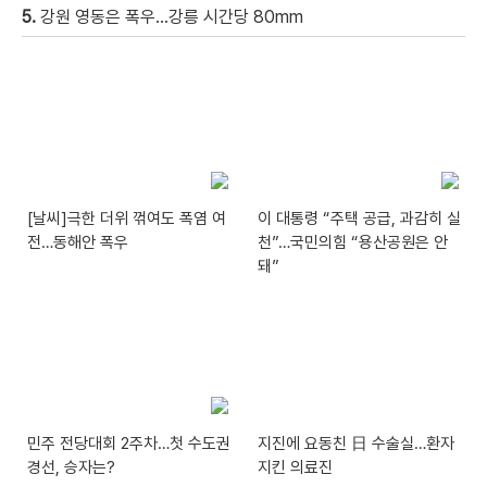
5.
강원 영동은 폭우…강릉 시간당 80mm
[날씨]극한 더위 꺾여도 폭염 여
이 대통령 “주택 공급, 과감히 실
전…동해안 폭우
천”…국민의힘 “용산공원은 안
돼”
민주 전당대회 2주차…첫 수도권
지진에 요동친 日 수술실…환자
경선, 승자는?
지킨 의료진