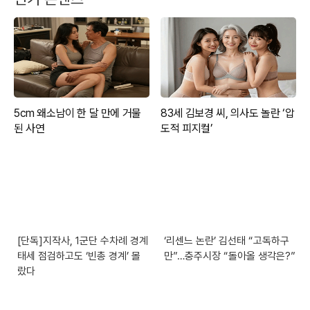
[단독]지작사, 1군단 수차례 경계
‘리센느 논란’ 김선태 “고독하구
태세 점검하고도 ‘빈총 경계’ 몰
만”…충주시장 “돌아올 생각은?”
랐다