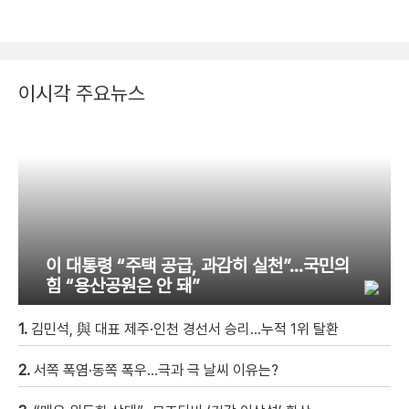
이시각 주요뉴스
이 대통령 “주택 공급, 과감히 실천”…국민의
힘 “용산공원은 안 돼”
1.
김민석, 與 대표 제주·인천 경선서 승리…누적 1위 탈환
2.
서쪽 폭염·동쪽 폭우…극과 극 날씨 이유는?