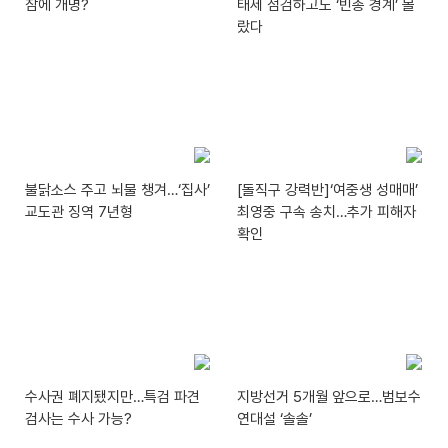
참에 개명?
태세 점검하고도 ‘빈총 경계’ 몰
랐다
불닭소스 주고 뇌물 챙겨…‘집사’
[돌직구 강력반]‘여중생 성매매’
교도관 징역 7년형
최영중 구속 송치…추가 피해자
확인
수사권 폐지됐지만…특검 파견
지방선거 5개월 앞으로…범보수
검사는 수사 가능?
연대설 ‘솔솔’