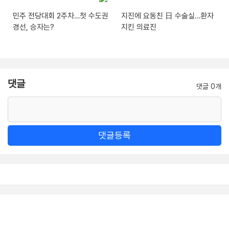
민주 전당대회 2주차…첫 수도권
지진에 요동친 日 수술실…환자
경선, 승자는?
지킨 의료진
댓글
댓글 0개
댓글등록