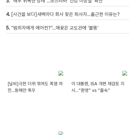
3.
“매우 위독한 상태”…모즈타바 ‘건강 이상설’ 확산
4.
[사건을 보다]새벽마다 회사 찾은 퇴사자…출근한 이유는?
5.
“범죄자에게 에어컨?”…애꿎은 교도관에 ‘불똥’
[날씨]극한 더위 꺾여도 폭염 여
이 대통령, ISA 개편 재검토 지
전…동해안 폭우
시…“환영” vs “졸속”