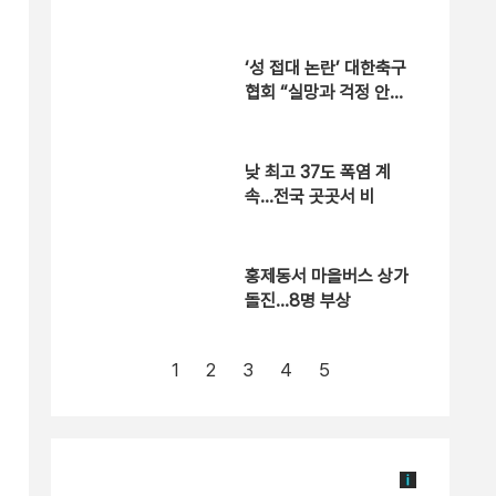
참사 생각 난다” [현장영
상]
‘성 접대 논란’ 대한축구
협회 “실망과 걱정 안겨
드려 죄송”
낮 최고 37도 폭염 계
속…전국 곳곳서 비
홍제동서 마을버스 상가
돌진…8명 부상
1
2
3
4
5