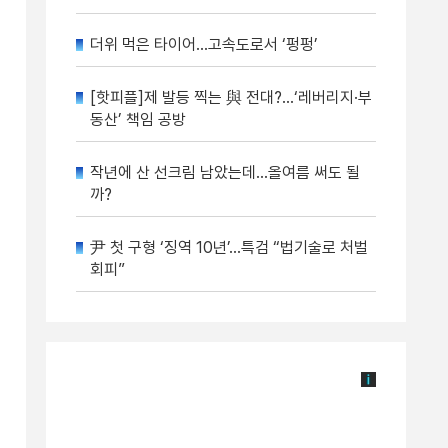
더위 먹은 타이어…고속도로서 ‘펑펑’
[핫피플]제 발등 찍는 與 전대?…‘레버리지·부
동산’ 책임 공방
작년에 산 선크림 남았는데…올여름 써도 될
까?
尹 첫 구형 ‘징역 10년’…특검 “법기술로 처벌
회피”