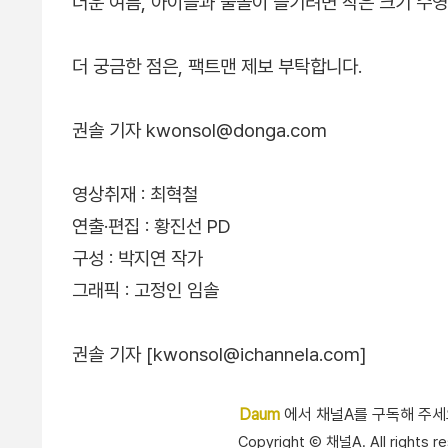
더운 여름, 아이들과 물놀이 즐기려면 작은 크기 수영
더 궁금한 점은, 팩트맨 제보 부탁합니다.
권솔 기자 kwonsol@donga.com
영상취재 : 최혁철
연출·편집 : 황진선 PD
구성 : 박지연 작가
그래픽 : 고정인 임솔
권솔 기자 [kwonsol@ichannela.com]
Daum
에서 채널A를 구독해 주
Copyright Ⓒ 채널A. All right