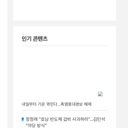
인기 콘텐츠
내일부터 기온 꺾인다…폭염중대경보 해제
정청래 “호남 반도체 겁박 사과하라”…김민석
“야당 방식”