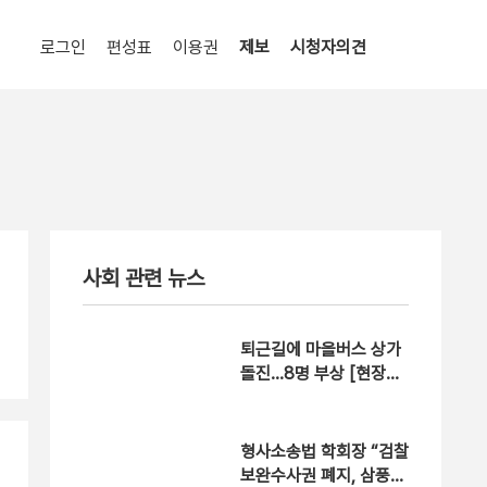
로그인
편성표
이용권
제보
시청자의견
사회 관련 뉴스
퇴근길에 마을버스 상가
돌진…8명 부상 [현장영
상]
형사소송법 학회장 “검찰
보완수사권 폐지, 삼풍