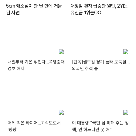
내일부터 기온 꺾인다…폭염중대
[단독]월드컵 경기 틈타 도둑질…
경보 해제
외국인 추적 중
더위 먹은 타이어…고속도로서
이 대통령 “국민 삶 피해 주는 정
‘펑펑’
책, 안 하느니만 못 해”