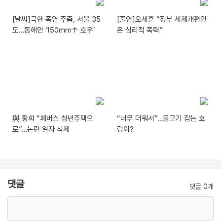
[날씨]극한 폭염 주춤, 서울 35
[출연]오세훈 “정부 세제개편안
도…동해안 ‘150mm↑ 호우’
은 심리적 폭력”
與 황희 “폐버스 청년주택으
“너무 더워서”…물고기 잡는 호
로”…논란 일자 삭제
랑이?
댓글
댓글 0개