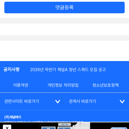
댓글등록
공지사항
2026년 하반기 채널A 청년 스쿼드 모집 공고
이용약관
개인정보 처리방침
청소년보호정책
관련사이트 바로가기
관계사 바로가기
(주)채널에이
대표이사: 김차수
|
서울특별시 종로구 청계천로 1 (03187)
부가통신사업신고: 022357호
|
사업자등록번호: 101-86-62787
X