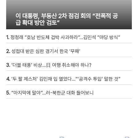
이 대통령, 부동산 2차 점검 회의 “전폭적 공
급 확대 방안 검토”
1.
정청래 “호남 반도체 겁박 사과하라”…김민석 “야당 방식”
2.
성접대 받은 심판 경기서 한국 ‘무패’
3.
‘더블 태풍’ 비상…日 여행 취소해야 하나?
4.
‘두 팔 제스처’ 김민재 입 열었다…“‘공격수 투입’ 말한 것”
5.
“마지막에 말야”…러-북한군 대화 들어보니