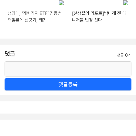
청와대, ‘레버리지 ETF’ 김용범
[천상철의 리포트]박나래 전 매
책임론에 선긋기, 왜?
니저들 법정 선다
댓글
댓글 0개
댓글등록