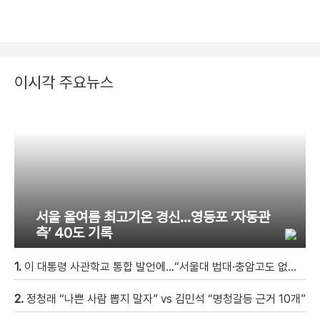
이시각 주요뉴스
서울 올여름 최고기온 경신…영등포 ‘자동관
측’ 40도 기록
1.
이 대통령 사관학교 통합 발언에…“서울대 법대·충암고도 없애나”
2.
정청래 “나쁜 사람 뽑지 말자” vs 김민석 “명청갈등 근거 10개”