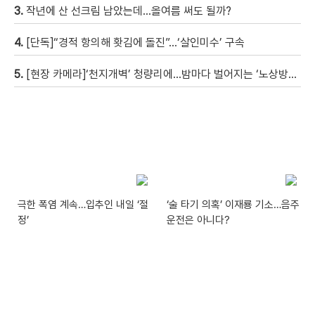
3.
작년에 산 선크림 남았는데…올여름 써도 될까?
4.
[단독]“경적 항의해 홧김에 돌진”…‘살인미수’ 구속
5.
[현장 카메라]‘천지개벽’ 청량리에…밤마다 벌어지는 ‘노상방뇨 전쟁’
극한 폭염 계속…입추인 내일 ‘절
‘술 타기 의혹’ 이재룡 기소…음주
정’
운전은 아니다?