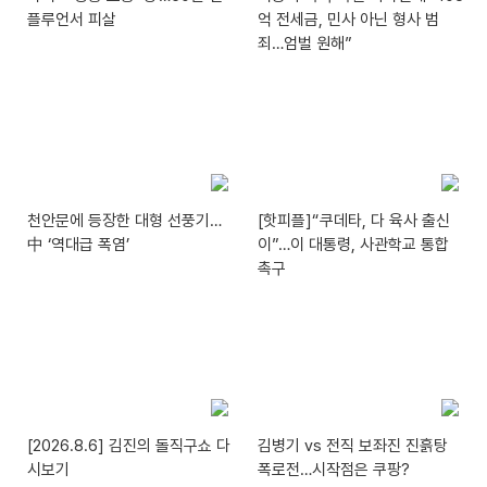
플루언서 피살
억 전세금, 민사 아닌 형사 범
죄…엄벌 원해”
천안문에 등장한 대형 선풍기…
[핫피플]“쿠데타, 다 육사 출신
中 ‘역대급 폭염’
이”…이 대통령, 사관학교 통합
촉구
[2026.8.6] 김진의 돌직구쇼 다
김병기 vs 전직 보좌진 진흙탕
시보기
폭로전…시작점은 쿠팡?