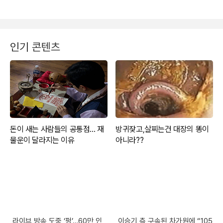
인기 콘텐츠
라이브 방송 도중 ‘펑’…60만 인
이승기 측 구속된 차가원에 “105