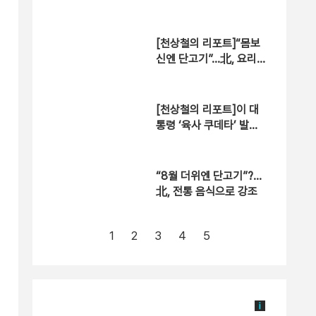
왜?
[천상철의 리포트]“몸보
신엔 단고기”…北, 요리
경연대회 개최
[천상철의 리포트]이 대
통령 ‘육사 쿠데타’ 발언
에…“서울대 법대·충암고
도 없애라”
“8월 더위엔 단고기”?…
北, 전통 음식으로 강조
1
2
3
4
5