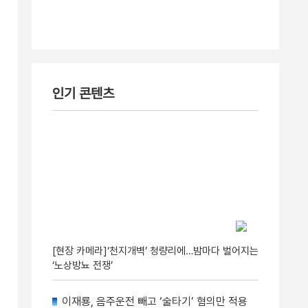
인기 콘텐츠
[현장 카메라]‘천지개벽’ 청량리에…밤마다 벌어지는
‘노상방뇨 전쟁’
이재룡, 음주운전 빼고 ‘술타기’ 혐의만 적용