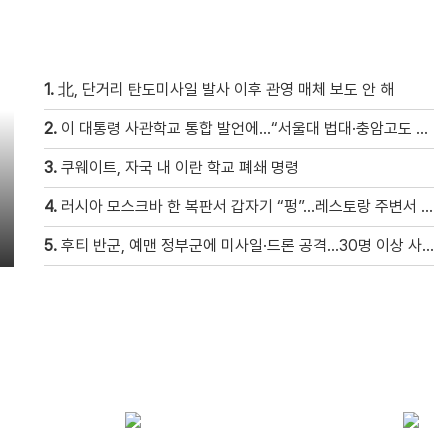
1.
北, 단거리 탄도미사일 발사 이후 관영 매체 보도 안 해
2.
이 대통령 사관학교 통합 발언에…“서울대 법대·충암고도 없애나”
3.
쿠웨이트, 자국 내 이란 학교 폐쇄 명령
4.
러시아 모스크바 한 복판서 갑자기 “펑”…레스토랑 주변서 사제 폭탄 폭발해 20여 명 사상 [현장영상]
5.
후티 반군, 예맨 정부군에 미사일·드론 공격…30명 이상 사망