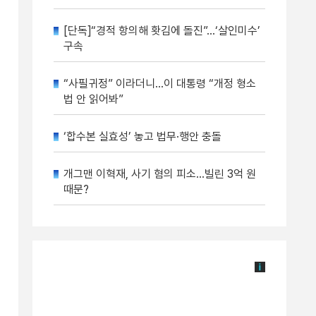
[단독]“경적 항의해 홧김에 돌진”…‘살인미수’
구속
“사필귀정” 이라더니…이 대통령 “개정 형소
법 안 읽어봐”
‘합수본 실효성’ 놓고 법무·행안 충돌
개그맨 이혁재, 사기 혐의 피소…빌린 3억 원
때문?