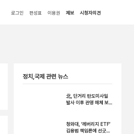
로그인
편성표
이용권
제보
시청자의견
정치,국제 관련 뉴스
北, 단거리 탄도미사일
발사 이후 관영 매체 보
도 안 해
청와대, ‘레버리지 ETF’
김용범 책임론에 선긋기,