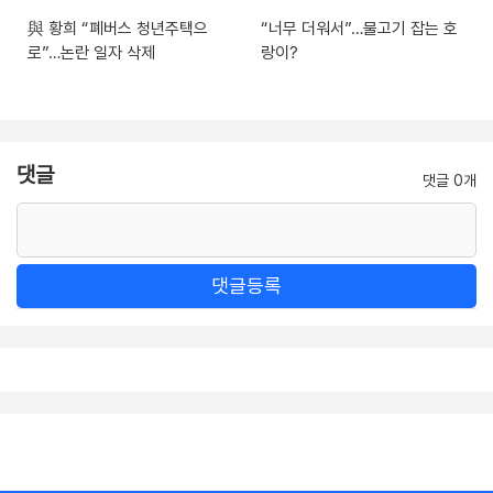
與 황희 “폐버스 청년주택으
“너무 더워서”…물고기 잡는 호
로”…논란 일자 삭제
랑이?
댓글
댓글 0개
댓글등록