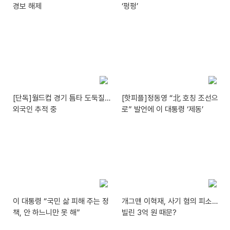
경보 해제
‘펑펑’
[단독]월드컵 경기 틈타 도둑질…
[핫피플]정동영 “北 호칭 조선으
외국인 추적 중
로” 발언에 이 대통령 ‘제동’
이 대통령 “국민 삶 피해 주는 정
개그맨 이혁재, 사기 혐의 피소…
책, 안 하느니만 못 해”
빌린 3억 원 때문?