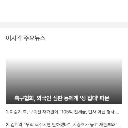
이시각 주요뉴스
축구협회, 외국인 심판 등에게 ‘성 접대’ 파문
1.
이승기 측, 구속된 차가원에 “105억 전세금, 민사 아닌 형사 범죄…엄벌 원해” [자막뉴스]
2.
김계리 “무죄 써주시면 안하겠다”…서증조사 놓고 재판부와 ‘신경전’ [현장영상]