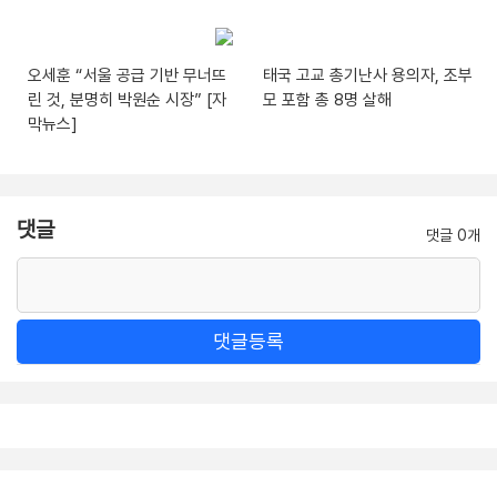
오세훈 “서울 공급 기반 무너뜨
태국 고교 총기난사 용의자, 조부
린 것, 분명히 박원순 시장” [자
모 포함 총 8명 살해
막뉴스]
댓글
댓글 0개
댓글등록