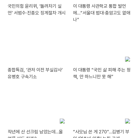
국민의힘 윤리위, ‘돌려차기 실
이 대통령 사관학교 통합 발언
언’ 서범수·진종오 징계절차 개시
에…“서울대 법대·충암고도 없애
나”
종합특검, ‘관저 이전 부실감사’
이 대통령 “국민 삶 피해 주는 정
유병호 구속기소
책, 안 하느니만 못 해”
작년에 산 선크림 남았는데…올
“사모님 쓴 게 270”…김병기 부