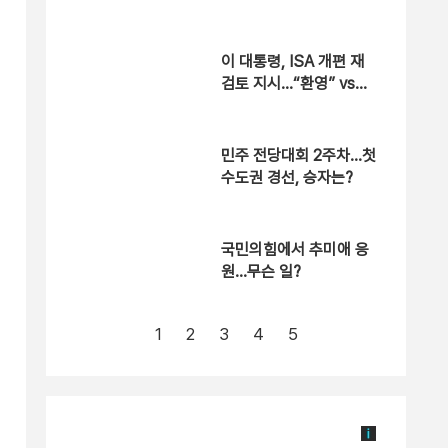
“용산공원은 안 돼”
이 대통령, ISA 개편 재
검토 지시…“환영” vs
“졸속”
민주 전당대회 2주차…첫
수도권 경선, 승자는?
국민의힘에서 추미애 응
원…무슨 일?
1
2
3
4
5