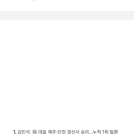
1.
김민석, 與 대표 제주·인천 경선서 승리…누적 1위 탈환