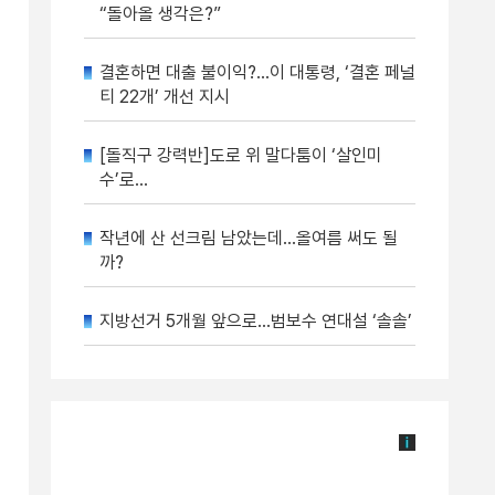
“돌아올 생각은?”
결혼하면 대출 불이익?…이 대통령, ‘결혼 페널
티 22개’ 개선 지시
[돌직구 강력반]도로 위 말다툼이 ‘살인미
수’로…
작년에 산 선크림 남았는데…올여름 써도 될
까?
지방선거 5개월 앞으로…범보수 연대설 ‘솔솔’