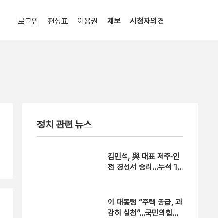
로그인
편성표
이용권
제보
시청자의견
정치 관련 뉴스
김민석, 與 대표 제주·인
천 경선서 승리…누적 1
위 탈환
이 대통령 “주택 공급, 과
감히 실천”…국민의힘