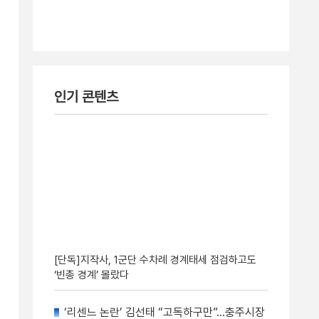
인기 콘텐츠
[단독]지작사, 1군단 수차례 경계태세 점검하고도
‘빈총 경계’ 몰랐다
‘리센느 논란’ 김선태 “고독하구만”…충주시장