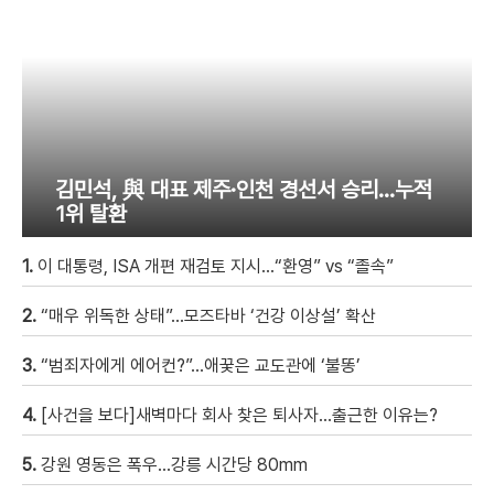
김민석, 與 대표 제주·인천 경선서 승리…누적
1위 탈환
1.
이 대통령, ISA 개편 재검토 지시…“환영” vs “졸속”
2.
“매우 위독한 상태”…모즈타바 ‘건강 이상설’ 확산
3.
“범죄자에게 에어컨?”…애꿎은 교도관에 ‘불똥’
4.
[사건을 보다]새벽마다 회사 찾은 퇴사자…출근한 이유는?
5.
강원 영동은 폭우…강릉 시간당 80mm