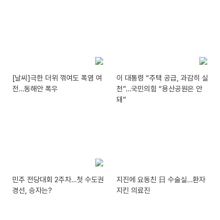
[날씨]극한 더위 꺾여도 폭염 여
이 대통령 “주택 공급, 과감히 실
전…동해안 폭우
천”…국민의힘 “용산공원은 안
돼”
민주 전당대회 2주차…첫 수도권
지진에 요동친 日 수술실…환자
경선, 승자는?
지킨 의료진