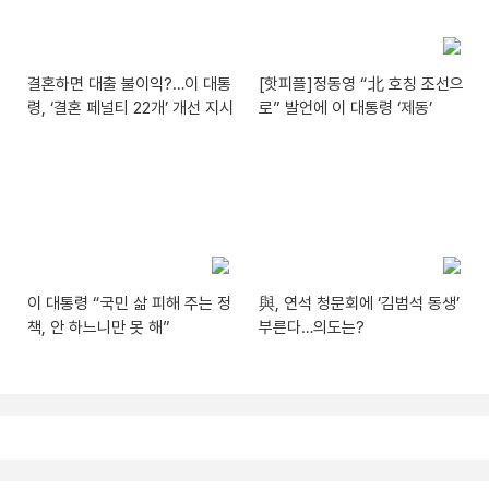
결혼하면 대출 불이익?…이 대통
[핫피플]정동영 “北 호칭 조선으
령, ‘결혼 페널티 22개’ 개선 지시
로” 발언에 이 대통령 ‘제동’
이 대통령 “국민 삶 피해 주는 정
與, 연석 청문회에 ‘김범석 동생’
책, 안 하느니만 못 해”
부른다…의도는?