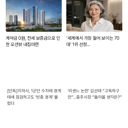
[단독]지작사, 1군단 수차례 경계
‘리센느 논란’ 김선태 “고독하구
태세 점검하고도 ‘빈총 경계’ 몰
만”…충주시장 “돌아올 생각은?”
랐다