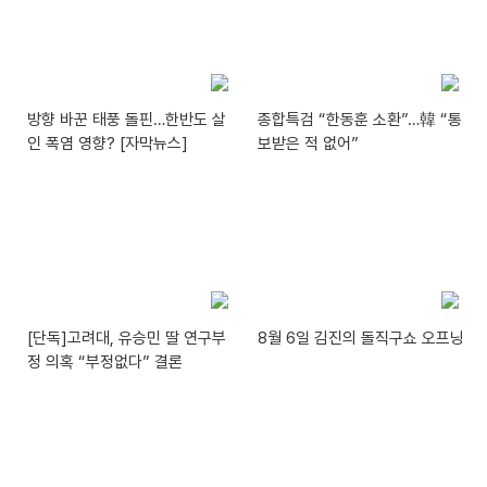
방향 바꾼 태풍 돌핀…한반도 살
종합특검 “한동훈 소환”…韓 “통
인 폭염 영향? [자막뉴스]
보받은 적 없어”
[단독]고려대, 유승민 딸 연구부
8월 6일 김진의 돌직구쇼 오프닝
정 의혹 “부정없다” 결론