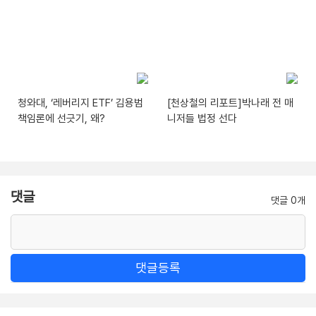
청와대, ‘레버리지 ETF’ 김용범
[천상철의 리포트]박나래 전 매
책임론에 선긋기, 왜?
니저들 법정 선다
댓글
댓글 0개
댓글등록