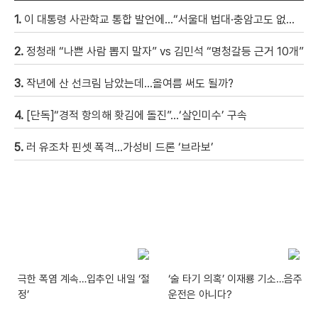
1.
이 대통령 사관학교 통합 발언에…“서울대 법대·충암고도 없애나”
2.
정청래 “나쁜 사람 뽑지 말자” vs 김민석 “명청갈등 근거 10개”
3.
작년에 산 선크림 남았는데…올여름 써도 될까?
4.
[단독]“경적 항의해 홧김에 돌진”…‘살인미수’ 구속
5.
러 유조차 핀셋 폭격…가성비 드론 ‘브라보’
극한 폭염 계속…입추인 내일 ‘절
‘술 타기 의혹’ 이재룡 기소…음주
정’
운전은 아니다?