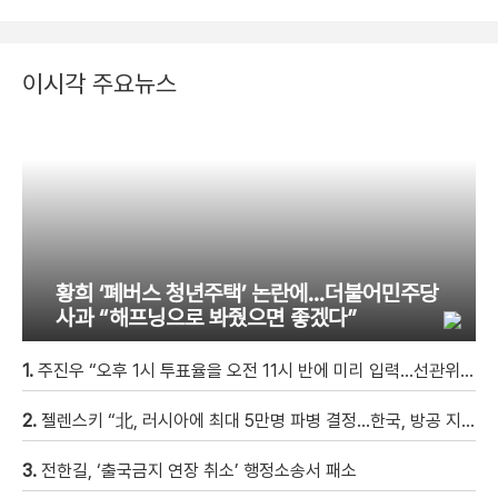
이시각 주요뉴스
황희 ‘폐버스 청년주택’ 논란에…더불어민주당
사과 “해프닝으로 봐줬으면 좋겠다”
1.
주진우 “오후 1시 투표율을 오전 11시 반에 미리 입력…선관위 ‘타임머신 조작‘” [현장영상]
2.
젤렌스키 “北, 러시아에 최대 5만명 파병 결정…한국, 방공 지원해달라”
3.
전한길, ‘출국금지 연장 취소’ 행정소송서 패소