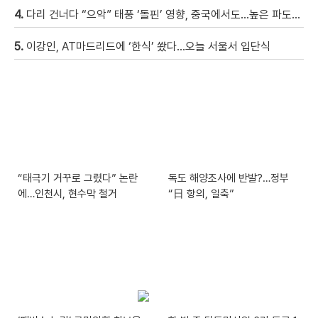
4.
다리 건너다 “으악” 태풍 ‘돌핀’ 영향, 중국에서도…높은 파도에 휩쓸려 9세 아이 실종 [현장영상]
5.
이강인, AT마드리드에 ‘한식’ 쐈다…오늘 서울서 입단식
“태극기 거꾸로 그렸다” 논란
독도 해양조사에 반발?…정부
에…인천시, 현수막 철거
“日 항의, 일축”