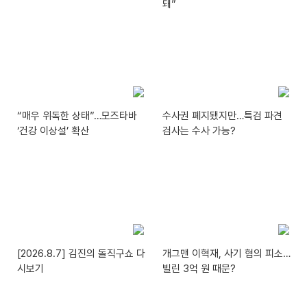
돼”
“매우 위독한 상태”…모즈타바
수사권 폐지됐지만…특검 파견
‘건강 이상설’ 확산
검사는 수사 가능?
[2026.8.7] 김진의 돌직구쇼 다
개그맨 이혁재, 사기 혐의 피소…
시보기
빌린 3억 원 때문?