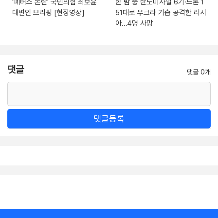
‘폐버스 논란’ 국민의힘 최보윤
한 밤 중 탄도미사일 6기·드론 1
대변인 브리핑 [현장영상]
51대로 우크라 기습 공격한 러시
아…4명 사망
댓글
댓글 0개
댓글등록