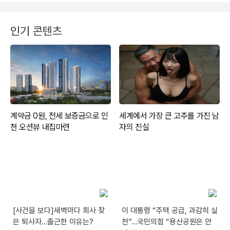
인기 콘텐츠
[사건을 보다]새벽마다 회사 찾
이 대통령 “주택 공급, 과감히 실
은 퇴사자…출근한 이유는?
천”…국민의힘 “용산공원은 안