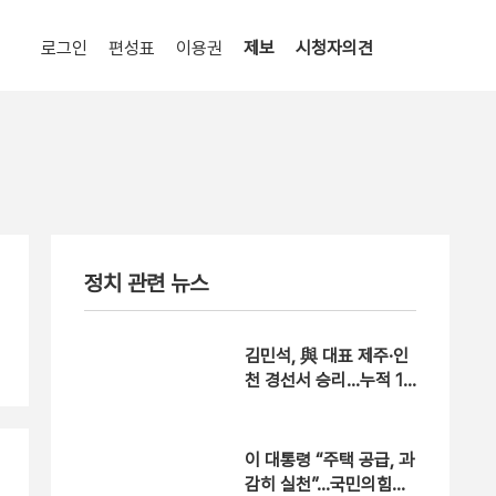
로그인
편성표
이용권
제보
시청자의견
정치 관련 뉴스
김민석, 與 대표 제주·인
천 경선서 승리…누적 1
위 탈환
이 대통령 “주택 공급, 과
감히 실천”…국민의힘