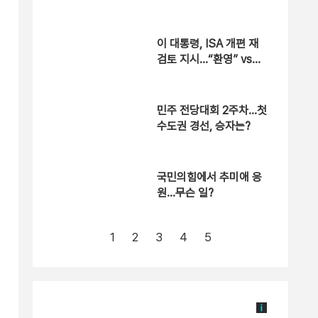
“용산공원은 안 돼”
이 대통령, ISA 개편 재
검토 지시…“환영” vs
“졸속”
민주 전당대회 2주차…첫
수도권 경선, 승자는?
국민의힘에서 추미애 응
원…무슨 일?
1
2
3
4
5