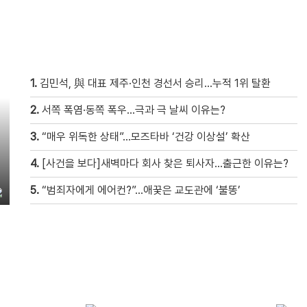
1.
김민석, 與 대표 제주·인천 경선서 승리…누적 1위 탈환
2.
서쪽 폭염·동쪽 폭우…극과 극 날씨 이유는?
3.
“매우 위독한 상태”…모즈타바 ‘건강 이상설’ 확산
4.
[사건을 보다]새벽마다 회사 찾은 퇴사자…출근한 이유는?
5.
“범죄자에게 에어컨?”…애꿎은 교도관에 ‘불똥’