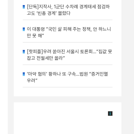
[단독]지작사, 1군단 수차례 경계태세 점검하
고도 ‘빈총 경계’ 몰랐다
이 대통령 “국민 삶 피해 주는 정책, 안 하느니
만 못 해”
[핫피플]우려 쏟아진 서울시 토론회…“집값 못
잡고 전월세만 올라”
‘마약 혐의’ 황하나 또 구속…법원 “증거인멸
우려”