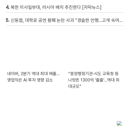
4.
북한 미사일부대, 러시아 배치 추진한다 [자막뉴스]
5.
신동엽, 대학로 공연 폄훼 논란 사과 “경솔한 언행…고개 숙여 사과”
네이버, 2분기 역대 최대 매출…
“중앙행정기관·시도 교육청 등
영업익은 AI 투자 영향 감소
나랏돈 1300억 ‘줄줄’…역대 최
대규모”