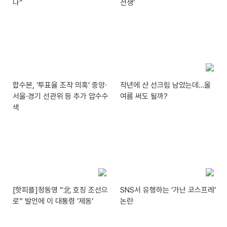
나”
전쟁’
합수본, ‘투표율 조작 의혹’ 중앙·
작년에 산 선크림 남았는데…올
서울·경기 선관위 등 추가 압수수
여름 써도 될까?
색
[핫피플]정동영 “北 호칭 조선으
SNS서 유행하는 ‘가난 코스프레’
로” 발언에 이 대통령 ‘제동’
논란