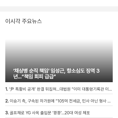
이시각 주요뉴스
‘채상병 순직 책임’ 임성근, 항소심도 징역 3
년…“책임 회피 급급”
1.
‘尹 특활비 공개’ 판결 뒤집혀…대법원 “이미 대통령기록관 이관”
2.
이승기 측, 구속된 차가원에 “105억 전세금, 민사 아닌 형사 범죄…엄벌 원해” [자막뉴스]
3.
골프채로 YG 사옥 출입문 ‘쾅쾅’…20대 여성 체포