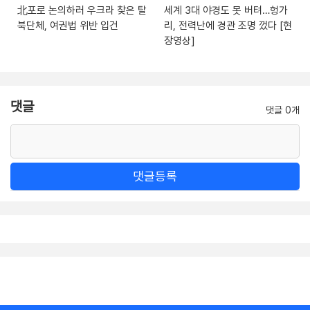
北포로 논의하러 우크라 찾은 탈
세계 3대 야경도 못 버텨…헝가
북단체, 여권법 위반 입건
리, 전력난에 경관 조명 껐다 [현
장영상]
댓글
댓글 0개
댓글등록