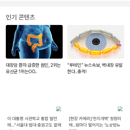
인기 콘텐츠
이 대통령 사관학교 통합 발언
[현장 카메라]‘천지개벽’ 청량리
에…“서울대 법대·충암고도 없애
에…밤마다 벌어지는 ‘노상방뇨