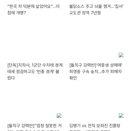
“한국 차 덕분에 살았어요”…이
불닭소스 주고 뇌물 챙겨…‘집사’
참에 개명?
교도관 징역 7년형
[단독]지작사, 1군단 수차례 경계
[돌직구 강력반]‘여중생 성매매’
태세 점검하고도 ‘빈총 경계’ 몰
최영중 구속 송치…추가 피해자
랐다
확인
[돌직구 강력반]“엄청 잘못한 거
김병기 vs 전직 보좌진 진흙탕