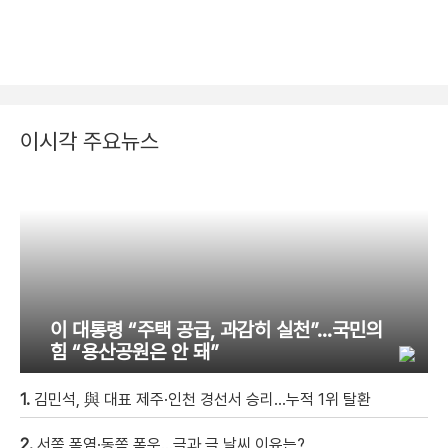
이시각 주요뉴스
이 대통령 “주택 공급, 과감히 실천”…국민의
힘 “용산공원은 안 돼”
1.
김민석, 與 대표 제주·인천 경선서 승리…누적 1위 탈환
2.
서쪽 폭염·동쪽 폭우…극과 극 날씨 이유는?