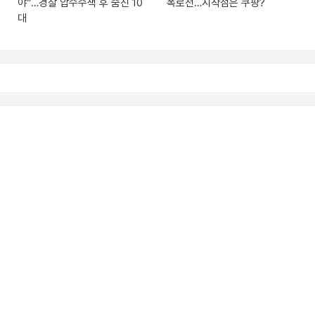
야”…경찰 압수수색 후 숨진 10
폭로전…시작점은 쿠팡?
대