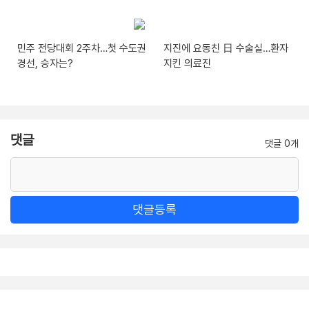
민주 전당대회 2주차…첫 수도권
지진에 요동친 日 수술실…환자
경선, 승자는?
지킨 의료진
댓글
댓글 0개
댓글등록