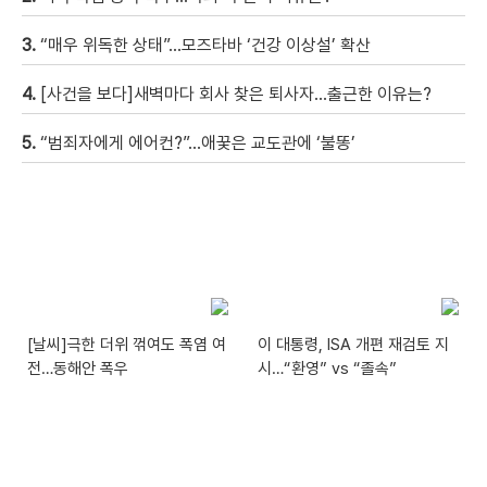
3.
“매우 위독한 상태”…모즈타바 ‘건강 이상설’ 확산
4.
[사건을 보다]새벽마다 회사 찾은 퇴사자…출근한 이유는?
5.
“범죄자에게 에어컨?”…애꿎은 교도관에 ‘불똥’
[날씨]극한 더위 꺾여도 폭염 여
이 대통령, ISA 개편 재검토 지
전…동해안 폭우
시…“환영” vs “졸속”