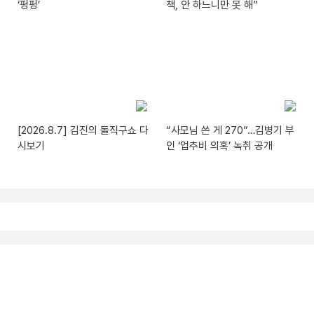
‘펑펑’
책, 안 하느니만 못 해”
[2026.8.7] 김진의 돌직구쇼 다
“사모님 쓴 게 270”…김병기 부
시보기
인 ‘업추비 의혹’ 녹취 공개