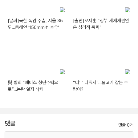
[날씨]극한 폭염 주춤, 서울 35
[출연]오세훈 “정부 세제개편안
도…동해안 ‘150mm↑ 호우’
은 심리적 폭력”
與 황희 “폐버스 청년주택으
“너무 더워서”…물고기 잡는 호
로”…논란 일자 삭제
랑이?
댓글
댓글 0개