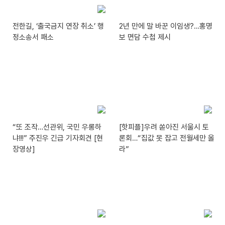
전한길, ‘출국금지 연장 취소’ 행
2년 만에 말 바꾼 이임생?…홍명
정소송서 패소
보 면담 수첩 제시
“또 조작…선관위, 국민 우롱하
[핫피플]우려 쏟아진 서울시 토
냐!!!” 주진우 긴급 기자회견 [현
론회…“집값 못 잡고 전월세만 올
장영상]
라”