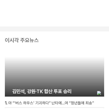
이시각 주요뉴스
김민석, 강원·TK 합산 투표 승리
1.
야 “‘버스 하우스’ 기괴하다” 난타에…여 “청년들에 죄송”