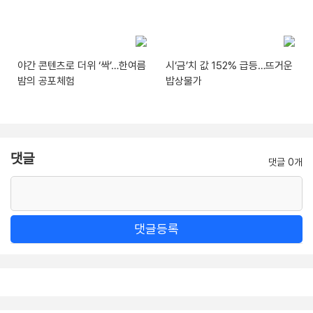
야간 콘텐츠로 더위 ‘싹’…한여름
시‘금’치 값 152% 급등…뜨거운
밤의 공포체험
밥상물가
댓글
댓글 0개
댓글등록