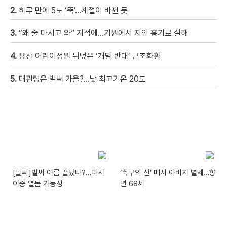
2.
하루 만에 5도 ‘뚝’…계절이 바뀐 듯
3.
“왜 술 마시고 와” 지적에…기원에서 지인 흉기로 살해
4.
용산 어린이정원 뒤덮은 ‘개발 반대’ 근조화환
5.
대관령은 벌써 가을?…낮 최고기온 20도
[날씨]벌써 여름 끝났나?…다시
‘축구의 신’ 메시 아버지 별세…향
이중 열돔 가능성
년 68세