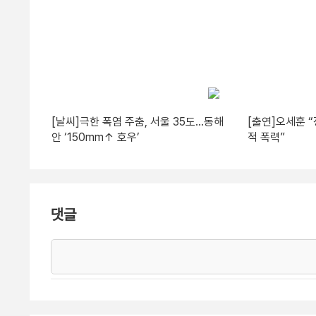
[날씨]극한 폭염 주춤, 서울 35도…동해
[출연]오세훈 
안 ‘150mm↑ 호우’
적 폭력”
댓글