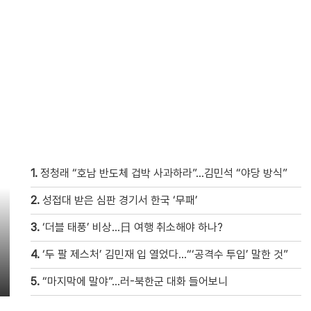
1.
정청래 “호남 반도체 겁박 사과하라”…김민석 “야당 방식”
2.
성접대 받은 심판 경기서 한국 ‘무패’
3.
‘더블 태풍’ 비상…日 여행 취소해야 하나?
4.
‘두 팔 제스처’ 김민재 입 열었다…“‘공격수 투입’ 말한 것”
5.
“마지막에 말야”…러-북한군 대화 들어보니