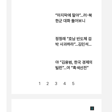
“마지막에 말야”…러-북
한군 대화 들어보니
정청래 “호남 반도체 겁
박 사과하라”…김민석
“야당 방식”
야 “김용범, 한국 경제의
빌런”…여 “흑색선전”
1
2
3
4
5