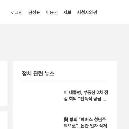
로그인
편성표
이용권
제보
시청자의견
정치 관련 뉴스
이 대통령, 부동산 2차 점
검 회의 “전폭적 공급 확
대 방안 검토”
與 황희 “폐버스 청년주
택으로”…논란 일자 삭제