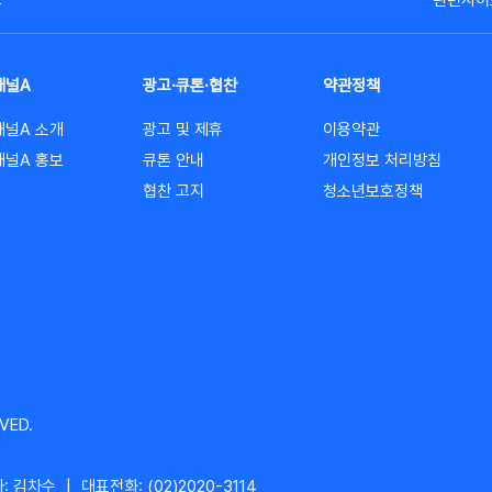
고
관련사이
채널A
광고·큐톤·협찬
약관정책
채널A 소개
광고 및 제휴
이용약관
채널A 홍보
큐톤 안내
개인정보 처리방침
협찬 고지
청소년보호정책
VED.
: 김차수
|
대표전화: (02)2020-3114