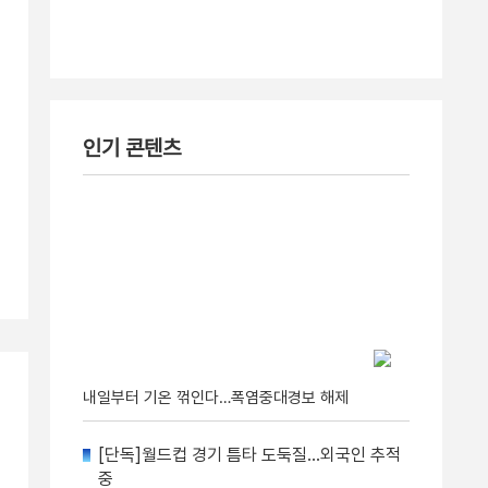
인기 콘텐츠
내일부터 기온 꺾인다…폭염중대경보 해제
[단독]월드컵 경기 틈타 도둑질…외국인 추적
중