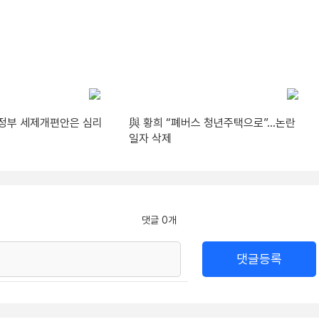
“정부 세제개편안은 심리
與 황희 “폐버스 청년주택으로”…논란
일자 삭제
댓글 0개
댓글등록