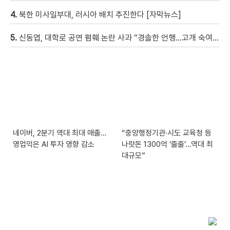
4.
북한 미사일부대, 러시아 배치 추진한다 [자막뉴스]
5.
신동엽, 대학로 공연 폄훼 논란 사과 “경솔한 언행…고개 숙여 사과”
네이버, 2분기 역대 최대 매출…
“중앙행정기관·시도 교육청 등
영업익은 AI 투자 영향 감소
나랏돈 1300억 ‘줄줄’…역대 최
대규모”