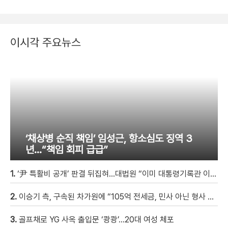
이시각 주요뉴스
‘채상병 순직 책임’ 임성근, 항소심도 징역 3
년…“책임 회피 급급”
1.
‘尹 특활비 공개’ 판결 뒤집혀…대법원 “이미 대통령기록관 이관”
2.
이승기 측, 구속된 차가원에 “105억 전세금, 민사 아닌 형사 범죄…엄벌 원해” [자막뉴스]
3.
골프채로 YG 사옥 출입문 ‘쾅쾅’…20대 여성 체포