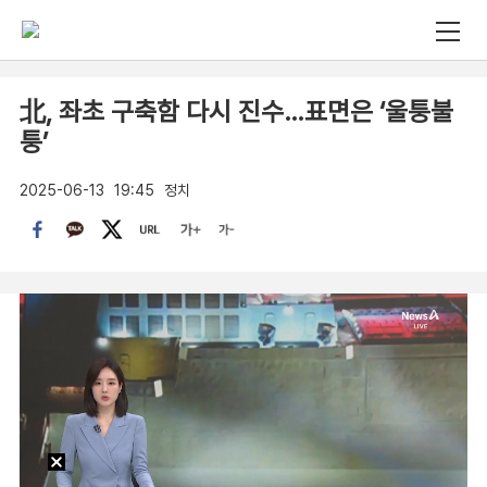
北, 좌초 구축함 다시 진수…표면은 ‘울퉁불
퉁’
2025-06-13
19:45
정치