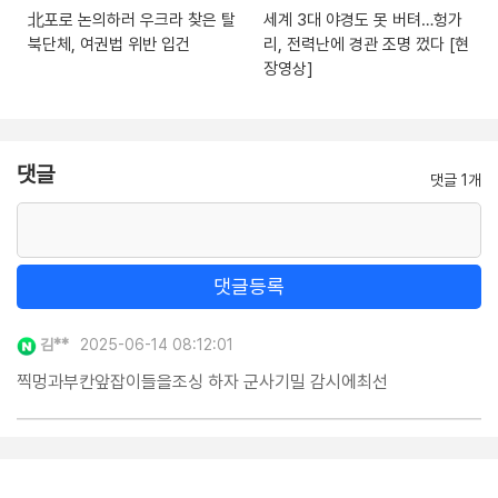
北포로 논의하러 우크라 찾은 탈
세계 3대 야경도 못 버텨…헝가
북단체, 여권법 위반 입건
리, 전력난에 경관 조명 껐다 [현
장영상]
댓글
댓글 1개
댓글등록
김**
2025-06-14 08:12:01
찍멍과부칸앞잡이들을조싱 하자 군사기밀 감시에최선