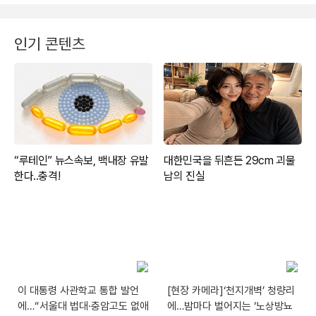
인기 콘텐츠
이 대통령 사관학교 통합 발언
[현장 카메라]‘천지개벽’ 청량리
에…“서울대 법대·충암고도 없애
에…밤마다 벌어지는 ‘노상방뇨