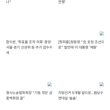
나”
전쟁’
합수본, ‘투표율 조작 의혹’ 중앙·
[핫피플]정동영 “北 호칭 조선으
서울·경기 선관위 등 추가 압수수
로” 발언에 이 대통령 ‘제동’
색
형사소송법학회장 “기둥 깎은 삼
지방선거 5개월 앞으로…범보수
풍백화점 꼴”
연대설 ‘솔솔’