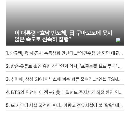
이 대통령 “호남 반도체, 日 구마모토에 못지
않은 속도로 신속히 집행”
1.
안규백, 육·해·공사 총동창회 만난다…“의견수렴 안 되면 대규모 집회”
2.
방송·유튜브 출연 유명 산부인과 의사, ‘프로포폴 셀프 투약’ 체포
3.
추미애, 삼성·SK하이닉스에 폐수 방류 줄여라…“인텔·TSMC와 정반대”
4.
BTS의 위엄이 이 정도? 美 메릴랜드 주지사가 직접 환영 영상 남겨 “BTS는 세계를 하나로 모았다”
5.
또 사우디 시설 폭격한 후티…아람코 정유시설에 불 ‘활활’ 대규모 폭발 일어날 뻔 [현장영상]