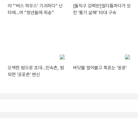
야 “‘버스 하우스’ 기괴하다” 난
[돌직구 강력반]말다툼하다가 모
타에…여 “청년들에 죄송”
친 ‘흉기 살해’ 10대 구속
오싹한 밤으로 초대…민속촌, 밤
바닷물 얼어붙고 폭포는 ‘꽁꽁’
되면 ‘공포촌’ 변신