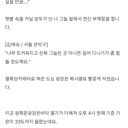
싶을 만큼…."
햇볕 속을 거닐 엄두가 안 나 그늘 밑에서 연신 부채질을 합니
다.
[김애숙 / 서울 관악구]
"너무 뜨거워지고 진짜 그늘진 곳 아니면 걸어 다니기가 좀 힘
들 정도예요."
열화상카메라로 찍은 도심 광장은 복사열로 빨갛게 익었습니
다.
이곳 광화문광장은바닥 열기가 더해져 오후 4시 현재 기준 기
온이 33도까지 올랐는데요.