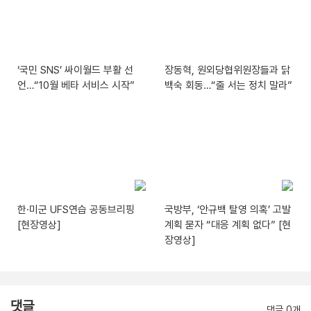
‘국민 SNS’ 싸이월드 부활 선
장동혁, 원외당협위원장들과 닭
언…“10월 베타 서비스 시작”
백숙 회동…“줄 서는 정치 말라”
한·미군 UFS연습 공동브리핑
국방부, ‘안규백 탈영 의혹’ 고발
[현장영상]
계획 묻자 “대응 계획 없다” [현
장영상]
댓글
댓글 0개