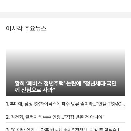
이시각 주요뉴스
황희 ‘폐버스 청년주택’ 논란에 “청년세대·국민
께 진심으로 사과”
1.
추미애, 삼성·SK하이닉스에 폐수 방류 줄여라…“인텔·TSMC와 정반대”
2.
김건희, 클러치백 수수 인정…“직접 받은 건 아니야”
3.
“이명박 임기 내 광주 반도체 출시” 정청래, 연설 중 말실수 [현장영상]