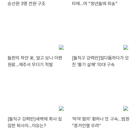
승선원 3명 전원 구조
타에…여 “청년들에 죄송”
들판의 하얀 꽃, 알고 보니 아편
[돌직구 강력반]말다툼하다가 모
원료…제주서 무더기 적발
친 ‘흉기 살해’ 10대 구속
[돌직구 강력반]새벽에 회사 침
‘마약 혐의’ 황하나 또 구속…법원
입한 퇴사자…이유는?
“증거인멸 우려”