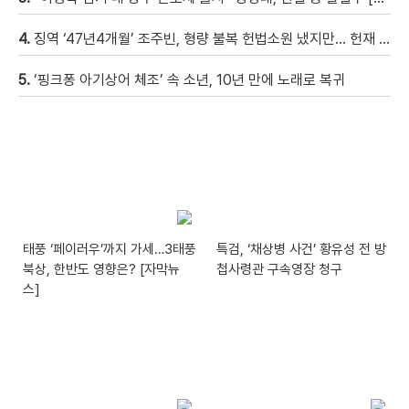
4.
징역 ‘47년4개월’ 조주빈, 형량 불복 헌법소원 냈지만… 헌재 “합헌”
5.
‘핑크퐁 아기상어 체조’ 속 소년, 10년 만에 노래로 복귀
태풍 ‘페이러우’까지 가세…3태풍
특검, ‘채상병 사건’ 황유성 전 방
북상, 한반도 영향은? [자막뉴
첩사령관 구속영장 청구
스]