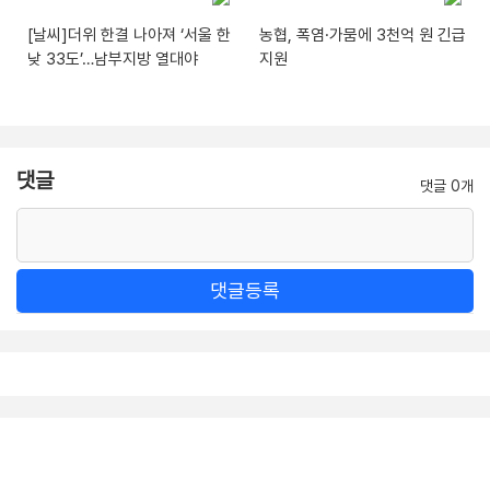
[날씨]더위 한결 나아져 ‘서울 한
농협, 폭염·가뭄에 3천억 원 긴급
낮 33도’…남부지방 열대야
지원
댓글
댓글 0개
댓글등록