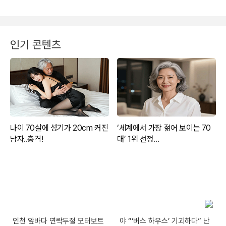
인기 콘텐츠
인천 앞바다 연락두절 모터보트
야 “‘버스 하우스’ 기괴하다” 난