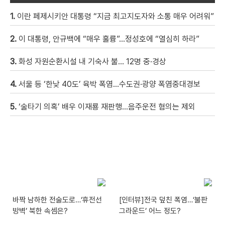
1.
이란 페제시키안 대통령 “지금 최고지도자와 소통 매우 어려워”
2.
이 대통령, 안규백에 “매우 훌륭”…정성호에 “열심히 하라”
3.
화성 자원순환시설 내 기숙사 불… 12명 중·경상
4.
서울 등 ‘한낮 40도’ 육박 폭염…수도권·광양 폭염중대경보
5.
‘술타기 의혹’ 배우 이재룡 재판행…음주운전 혐의는 제외
바짝 남하한 전술도로…‘휴전선
[인터뷰]전국 덮친 폭염…‘불판
방벽’ 북한 속셈은?
그라운드’ 어느 정도?