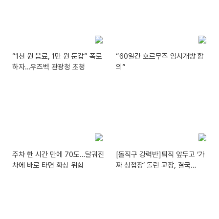
“1천 원 음료, 1만 원 둔갑” 폭로
“60일간 호르무즈 임시개방 합
하자…우즈벡 관광청 초청
의”
주차 한 시간 만에 70도…달궈진
[돌직구 강력반]퇴직 앞두고 ‘가
차에 바로 타면 화상 위험
짜 청첩장’ 돌린 교장, 결국…