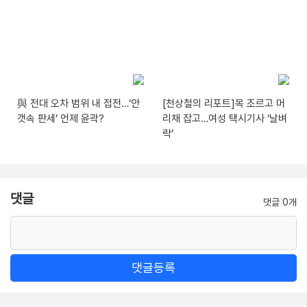
與 전대 오차 범위 내 접전…‘안
[천상철의 리포트]목 조르고 머
갯속 판세’ 언제 윤곽?
리채 잡고…여성 택시기사 ‘날벼
락’
댓글
댓글 0개
댓글등록