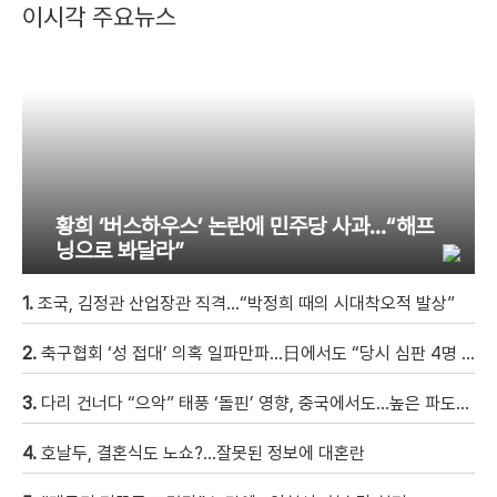
이시각 주요뉴스
황희 ‘버스하우스’ 논란에 민주당 사과…“해프
닝으로 봐달라”
1.
조국, 김정관 산업장관 직격…“박정희 때의 시대착오적 발상”
2.
축구협회 ‘성 접대’ 의혹 일파만파…日에서도 “당시 심판 4명 조사 착수”
3.
다리 건너다 “으악” 태풍 ‘돌핀’ 영향, 중국에서도…높은 파도에 휩쓸려 9세 아이 실종 [현장영상]
4.
호날두, 결혼식도 노쇼?…잘못된 정보에 대혼란