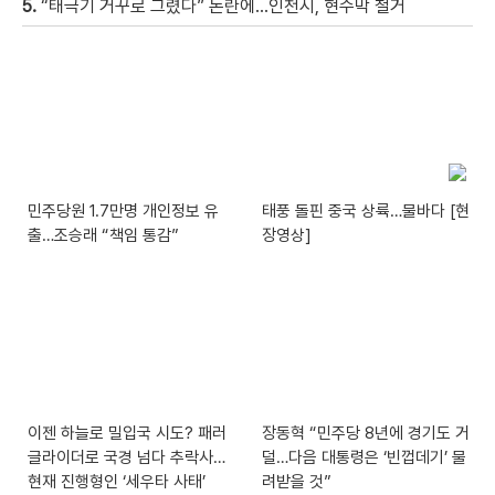
5.
“태극기 거꾸로 그렸다” 논란에…인천시, 현수막 철거
민주당원 1.7만명 개인정보 유
태풍 돌핀 중국 상륙…물바다 [현
출…조승래 “책임 통감”
장영상]
이젠 하늘로 밀입국 시도? 패러
장동혁 “민주당 8년에 경기도 거
글라이더로 국경 넘다 추락사…
덜…다음 대통령은 ‘빈껍데기’ 물
현재 진행형인 ‘세우타 사태’
려받을 것”