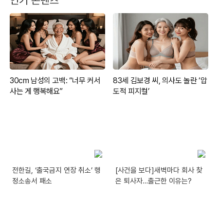
전한길, ‘출국금지 연장 취소’ 행
[사건을 보다]새벽마다 회사 찾
정소송서 패소
은 퇴사자…출근한 이유는?