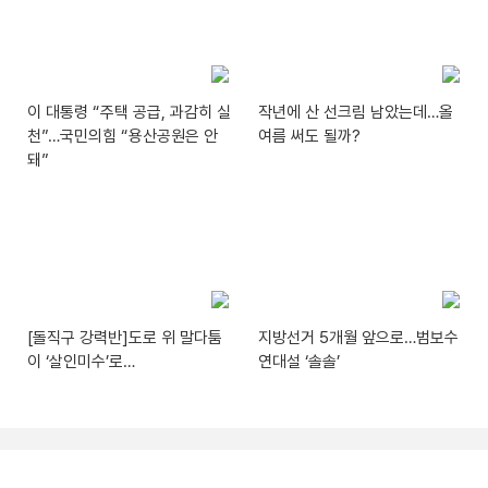
이 대통령 “주택 공급, 과감히 실
작년에 산 선크림 남았는데…올
천”…국민의힘 “용산공원은 안
여름 써도 될까?
돼”
[돌직구 강력반]도로 위 말다툼
지방선거 5개월 앞으로…범보수
이 ‘살인미수’로…
연대설 ‘솔솔’