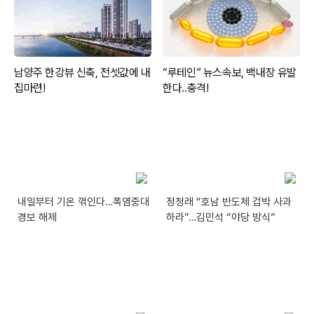
내일부터 기온 꺾인다…폭염중대
정청래 “호남 반도체 겁박 사과
경보 해제
하라”…김민석 “야당 방식”