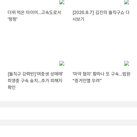
더위 먹은 타이어…고속도로서
[2026.8.7] 김진의 돌직구쇼 다
‘펑펑’
시보기
[돌직구 강력반]‘여중생 성매매’
‘마약 혐의’ 황하나 또 구속…법원
최영중 구속 송치…추가 피해자
“증거인멸 우려”
확인