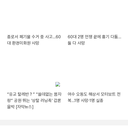
종로서 폐기물 수거 중 사고…60
60대 2명 언쟁 끝에 흉기 다툼…
대 환경미화원 사망
둘 다 사망
“유교 탈레반？” “쓸데없는 몸자
여수 오동도 해상서 모터보트 전
랑” 공원 뛰는 ‘상탈 러닝족’ 갑론
복…1명 사망·1명 실종
을박 [자막뉴스]