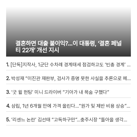
결혼하면 대출 불이익?…이 대통령, ‘결혼 페널
티 22개’ 개선 지시
1.
[단독]지작사, 1군단 수차례 경계태세 점검하고도 ‘빈총 경계’ 몰랐다
2.
박성재 “이진관 재판부, 검사가 증명 못한 사실을 추론으로 메꿔” [현장영상]
3.
‘굿 윌 헌팅’ 미니 드라이버 “기아가 내 목숨 구했다”
4.
삼립, 1년 6개월 만에 가격 올린다…“원가 및 제반 비용 상승” [자막뉴스]
5.
‘리센느 논란’ 김선태 “고독하구만”…충주시장 “돌아올 생각은?”