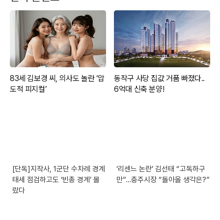
[단독]지작사, 1군단 수차례 경계
‘리센느 논란’ 김선태 “고독하구
태세 점검하고도 ‘빈총 경계’ 몰
만”…충주시장 “돌아올 생각은?”
랐다