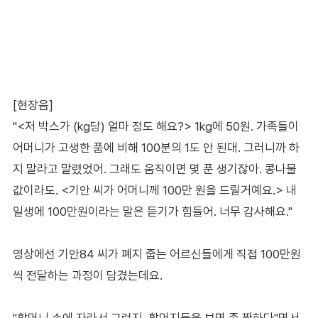
[현장음]
"<저 박스가 (kg당) 얼마 정도 해요?> 1kg에 50원. 가족들이
어머니가 고생한 품에 비해 100분의 1도 안 된대. 그러니까 하
지 말라고 말렸었어. 그래도 움직이면 몇 푼 생기잖아. 콩나물
값이라도. <기안 씨가 어머니께 100만 원을 드릴거예요.> 내
일생에 100만원이라는 말은 듣기가 힘들어. 너무 감사해요."
영상에선 기안84 씨가 폐지 줍는 어르신들에게 직접 100만원
씩 전달하는 과정이 담겼는데요.
"할머니 손에 자라서 그런지, 할머지들을 보면 좀 짠하다"면서,