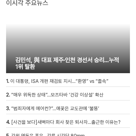
이시각 주요뉴스
김민석, 與 대표 제주·인천 경선서 승리…누적
1위 탈환
1.
이 대통령, ISA 개편 재검토 지시…“환영” vs “졸속”
2.
“매우 위독한 상태”…모즈타바 ‘건강 이상설’ 확산
3.
“범죄자에게 에어컨?”…애꿎은 교도관에 ‘불똥’
4.
[사건을 보다]새벽마다 회사 찾은 퇴사자…출근한 이유는?
5.
강원 영동은 폭우…강릉 시간당 80mm