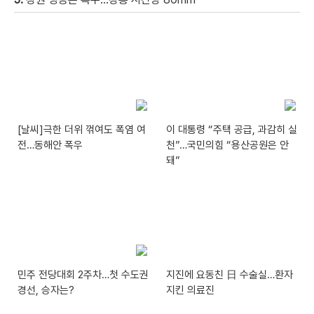
[날씨]극한 더위 꺾여도 폭염 여
이 대통령 “주택 공급, 과감히 실
전…동해안 폭우
천”…국민의힘 “용산공원은 안
돼”
민주 전당대회 2주차…첫 수도권
지진에 요동친 日 수술실…환자
경선, 승자는?
지킨 의료진