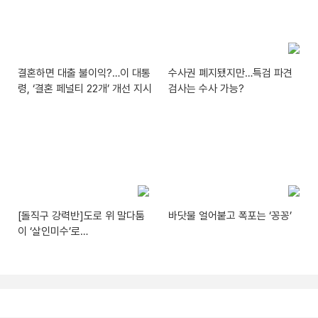
결혼하면 대출 불이익?…이 대통
수사권 폐지됐지만…특검 파견
령, ‘결혼 페널티 22개’ 개선 지시
검사는 수사 가능?
[돌직구 강력반]도로 위 말다툼
바닷물 얼어붙고 폭포는 ‘꽁꽁’
이 ‘살인미수’로…