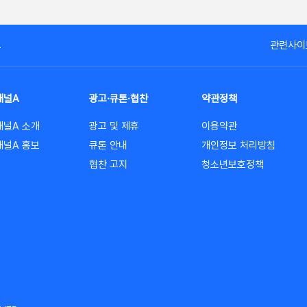
고
관련사이
채널A
광고·큐톤·협찬
약관정책
채널A 소개
광고 및 제휴
이용약관
채널A 홍보
큐톤 안내
개인정보 처리방침
협찬 고지
청소년보호정책