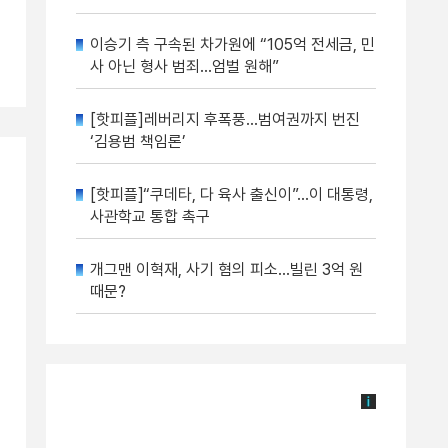
이승기 측 구속된 차가원에 “105억 전세금, 민
사 아닌 형사 범죄…엄벌 원해”
[핫피플]레버리지 후폭풍…범여권까지 번진
‘김용범 책임론’
[핫피플]“쿠데타, 다 육사 출신이”…이 대통령,
사관학교 통합 촉구
개그맨 이혁재, 사기 혐의 피소…빌린 3억 원
때문?