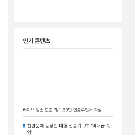
인기 콘텐츠
라이브 방송 도중 ‘펑’…60만 인플루언서 피살
천안문에 등장한 대형 선풍기…中 ‘역대급 폭
염’