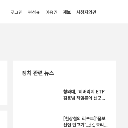
로그인
편성표
이용권
제보
시청자의견
정치 관련 뉴스
청와대, ‘레버리지 ETF’
김용범 책임론에 선긋기,
왜?
[천상철의 리포트]“몸보
신엔 단고기”…北, 요리