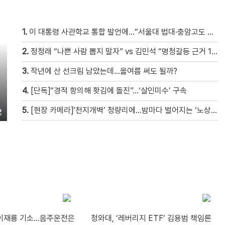
1.
이 대통령 사관학교 통합 발언에…“서울대 법대·충암고도 없애나”
2.
정청래 “나쁜 사람 뽑지 말자” vs 김민석 “명청갈등 근거 10개”
3.
작년에 산 선크림 남았는데…올여름 써도 될까?
4.
[단독]“경적 항의해 홧김에 돌진”…‘살인미수’ 구속
5.
[현장 카메라]‘천지개벽’ 청량리에…밤마다 벌어지는 ‘노상방뇨 전쟁’
’ 이재룡 기소…음주운전은
청와대, ‘레버리지 ETF’ 김용범 책임론