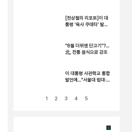
경연대회 개최
[천상철의 리포트]이 대
통령 ‘육사 쿠데타’ 발언
에…“서울대 법대·충암고
도 없애라”
“8월 더위엔 단고기”?…
北, 전통 음식으로 강조
이 대통령 사관학교 통합
발언에…“서울대 법대·충
암고도 없애나”
1
2
3
4
5