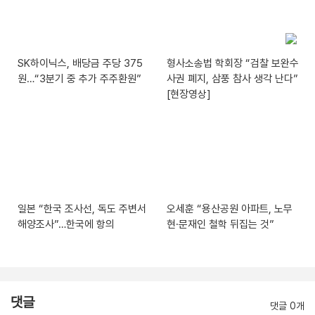
SK하이닉스, 배당금 주당 375
형사소송법 학회장 “검찰 보완수
원…“3분기 중 추가 주주환원”
사권 폐지, 삼풍 참사 생각 난다”
[현장영상]
일본 “한국 조사선, 독도 주변서
오세훈 “용산공원 아파트, 노무
해양조사”…한국에 항의
현·문재인 철학 뒤집는 것”
댓글
댓글 0개