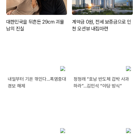
내일부터 기온 꺾인다…폭염중대
정청래 “호남 반도체 겁박 사과
경보 해제
하라”…김민석 “야당 방식”