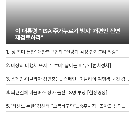
이 대통령 “‘ISA·주가누르기 방지’ 개편안 전면
재검토하라”
1.
‘성 접대 논란’ 대한축구협회 “실망과 걱정 안겨드려 죄송”
2.
미상의 비행체 뜨자 ‘두루미’ 날아든 이유? [런치정치]
3.
스페인·이탈리아 정면충돌…스페인 “이탈리아 여행객 국경 검문할 것”
4.
퇴근길에 마을버스 상가 돌진…8명 부상 [현장영상]
5.
‘리센느 논란’ 김선태 “고독하구만”…충주시장 “돌아올 생각은?”