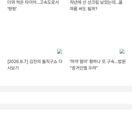
더위 먹은 타이어…고속도로서
작년에 산 선크림 남았는데…올
‘펑펑’
여름 써도 될까?
[2026.8.7] 김진의 돌직구쇼 다
‘마약 혐의’ 황하나 또 구속…법원
시보기
“증거인멸 우려”