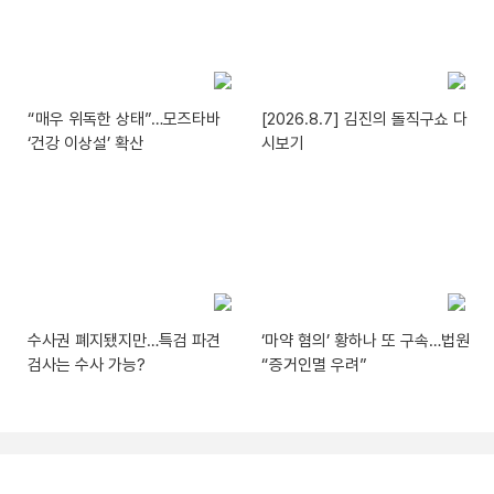
“매우 위독한 상태”…모즈타바
[2026.8.7] 김진의 돌직구쇼 다
‘건강 이상설’ 확산
시보기
수사권 폐지됐지만…특검 파견
‘마약 혐의’ 황하나 또 구속…법원
검사는 수사 가능?
“증거인멸 우려”