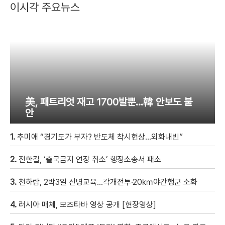
이시각 주요뉴스
美, 패트리엇 재고 1700발뿐…韓 안보도 불
안
1.
추미애 “경기도가 부자? 반도체 착시현상…외화내빈”
2.
전한길, ‘출국금지 연장 취소’ 행정소송서 패소
3.
천하람, 2박3일 신병교육…각개전투·20㎞야간행군 소화
4.
러시아 매체, 모즈타바 영상 공개 [현장영상]