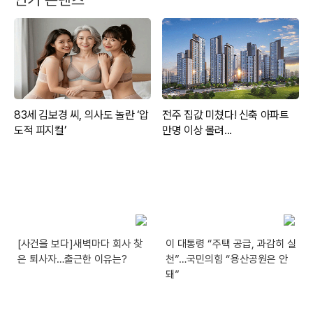
[사건을 보다]새벽마다 회사 찾
이 대통령 “주택 공급, 과감히 실
은 퇴사자…출근한 이유는?
천”…국민의힘 “용산공원은 안
돼”