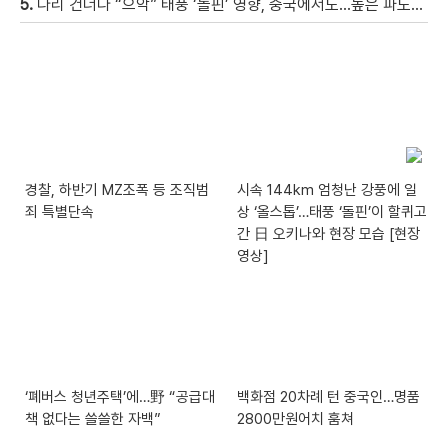
5.
다리 건너다 “으악” 태풍 ‘돌핀’ 영향, 중국에서도…높은 파도에 휩쓸려 9세 아이 실종 [현장영상]
경찰, 하반기 MZ조폭 등 조직범
시속 144km 엄청난 강풍에 일
죄 특별단속
상 ‘올스톱’…태풍 ‘돌핀’이 할퀴고
간 日 오키나와 현장 모습 [현장
영상]
‘폐버스 청년주택’에…野 “공급대
백화점 20차례 턴 중국인…명품
책 없다는 쓸쓸한 자백”
2800만원어치 훔쳐