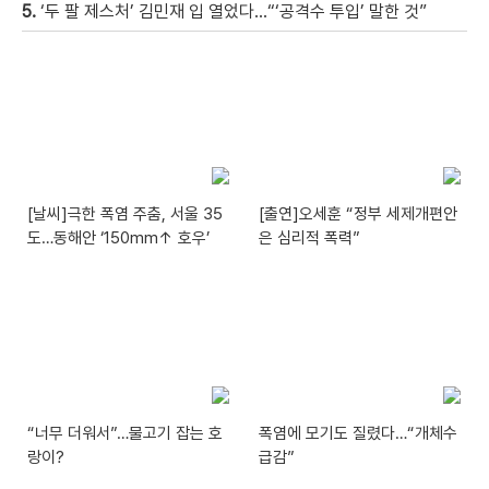
5.
‘두 팔 제스처’ 김민재 입 열었다…“‘공격수 투입’ 말한 것”
[날씨]극한 폭염 주춤, 서울 35
[출연]오세훈 “정부 세제개편안
도…동해안 ‘150mm↑ 호우’
은 심리적 폭력”
“너무 더워서”…물고기 잡는 호
폭염에 모기도 질렸다…“개체수
랑이?
급감”