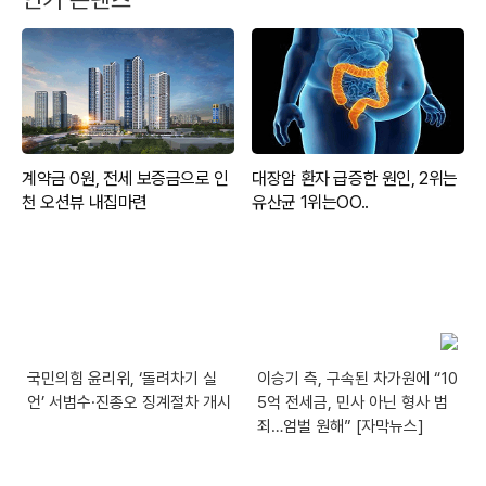
국민의힘 윤리위, ‘돌려차기 실
이승기 측, 구속된 차가원에 “10
언’ 서범수·진종오 징계절차 개시
5억 전세금, 민사 아닌 형사 범
죄…엄벌 원해” [자막뉴스]