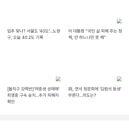
입추 맞나? 서울도 ‘40도’…노원
이 대통령 “국민 삶 피해 주는 정
구, 오늘 40.2도 기록
책, 안 하느니만 못 해”
[돌직구 강력반]‘여중생 성매매’
與, 연석 청문회에 ‘김범석 동생’
최영중 구속 송치…추가 피해자
부른다…의도는?
확인