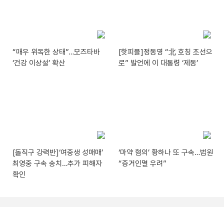
“매우 위독한 상태”…모즈타바
[핫피플]정동영 “北 호칭 조선으
‘건강 이상설’ 확산
로” 발언에 이 대통령 ‘제동’
[돌직구 강력반]‘여중생 성매매’
‘마약 혐의’ 황하나 또 구속…법원
최영중 구속 송치…추가 피해자
“증거인멸 우려”
확인