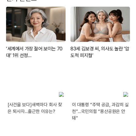
[사건을 보다]새벽마다 회사 찾
이 대통령 “주택 공급, 과감히 실
은 퇴사자…출근한 이유는?
천”…국민의힘 “용산공원은 안
돼”