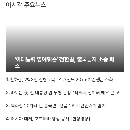
이시각 주요뉴스
‘이대통령 명예훼손’ 전한길, 출국금지 소송 패
소
1.
천하람, 2박3일 신병교육…각개전투·20㎞야간행군 소화
2.
바이든 美 전 대통령 암 투병 근황 “뼈까지 전이돼 매우 큰 고통”
3.
백화점 20차례 턴 중국인…명품 2800만원어치 훔쳐
4.
러시아 매체, 모즈타바 영상 공개 [현장영상]