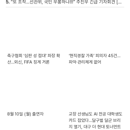
5.
“또 조작…선관위, 국민 우롱하냐!!!” 주진우 긴급 기자회견 [현장영상]
축구협회 ‘심판 성 접대’ 파장 확
‘현직경찰 가족’ 피의자 45건…
산…외신, FIFA 징계 거론
파악·관리체계 없어
8월 10일 (월) 출연자
교장 선생님도 AI 전공 대학생도
카드 잡았다…달구벌 달군 브리
지 열기, 대구 더 현대 토너먼트