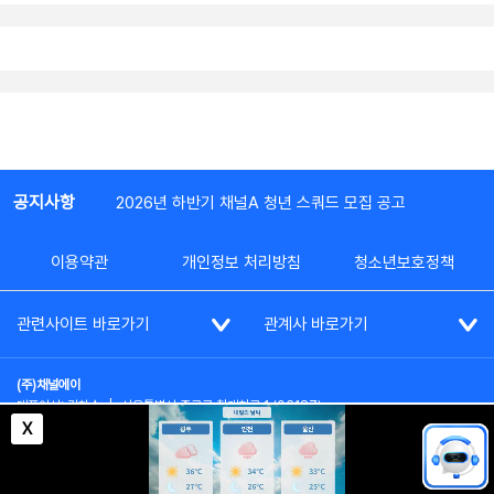
공지사항
2026년 하반기 채널A 청년 스쿼드 모집 공고
이용약관
개인정보 처리방침
청소년보호정책
관련사이트 바로가기
관계사 바로가기
(주)채널에이
대표이사: 김차수
|
서울특별시 종로구 청계천로 1 (03187)
부가통신사업신고: 022357호
|
사업자등록번호: 101-86-62787
X
대표전화: (02)2020-3114
|
시청자상담실: (02)2020-3100
통신판매업신고: 제2012-서울종로-0195호
COPYRIGHT(c) SINCE 2023,
CHANNEL A
ALL RIGHTS RESERVED.