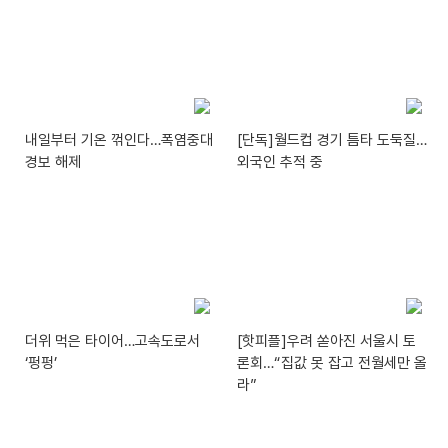
내일부터 기온 꺾인다…폭염중대
[단독]월드컵 경기 틈타 도둑질…
경보 해제
외국인 추적 중
더위 먹은 타이어…고속도로서
[핫피플]우려 쏟아진 서울시 토
‘펑펑’
론회…“집값 못 잡고 전월세만 올
라”