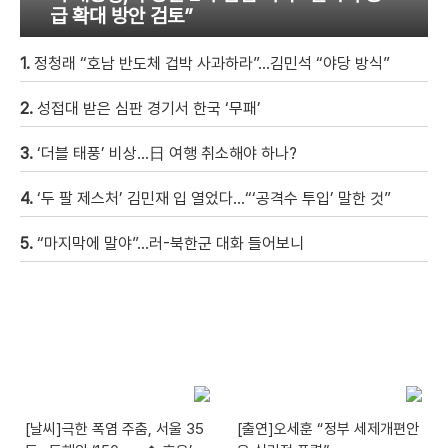
급 확대 방안 검토”
1.
정청래 “호남 반도체 겁박 사과하라”…김민석 “야당 방식”
2.
성접대 받은 심판 경기서 한국 ‘무패’
3.
‘더블 태풍’ 비상…日 여행 취소해야 하나?
4.
‘두 팔 제스처’ 김민재 입 열었다…“‘공격수 투입’ 말한 것”
5.
“마지막에 말야”…러-북한군 대화 들어보니
[날씨]극한 폭염 주춤, 서울 35
[출연]오세훈 “정부 세제개편안