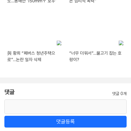
도…동해안 ‘150mm↑ 호우’
은 심리적 폭력”
與 황희 “폐버스 청년주택으
“너무 더워서”…물고기 잡는 호
로”…논란 일자 삭제
랑이?
댓글
댓글 0개
댓글등록