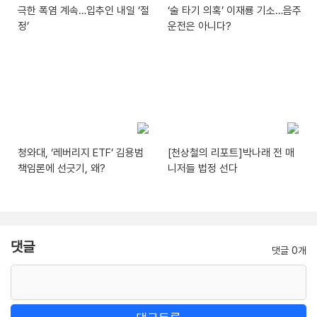
극한 폭염 계속…입추인 내일 ‘절
‘술 타기 의혹’ 이재룡 기소…음주
정’
운전은 아니다?
청와대, ‘레버리지 ETF’ 김용범
[천상철의 리포트]박나래 전 매
책임론에 선긋기, 왜?
니저들 법정 선다
댓글
댓글 0개