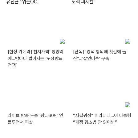
[현장 카메라]‘천지개벽’ 청량리
[단독]“경적 항의해 홧김에 돌
에…밤마다 벌어지는 ‘노상방뇨
진”…‘살인미수’ 구속
전쟁’
라이브 방송 도중 ‘펑’…60만 인
“사필귀정” 이라더니…이 대통령
플루언서 피살
“개정 형소법 안 읽어봐”