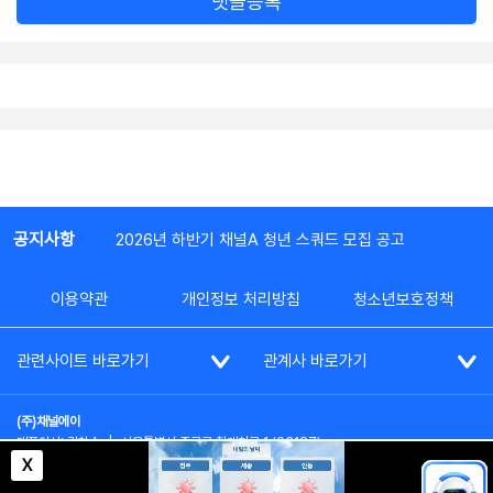
댓글등록
공지사항
2026년 하반기 채널A 청년 스쿼드 모집 공고
이용약관
개인정보 처리방침
청소년보호정책
관련사이트 바로가기
관계사 바로가기
(주)채널에이
대표이사: 김차수
|
서울특별시 종로구 청계천로 1 (03187)
부가통신사업신고: 022357호
|
사업자등록번호: 101-86-62787
X
대표전화: (02)2020-3114
|
시청자상담실: (02)2020-3100