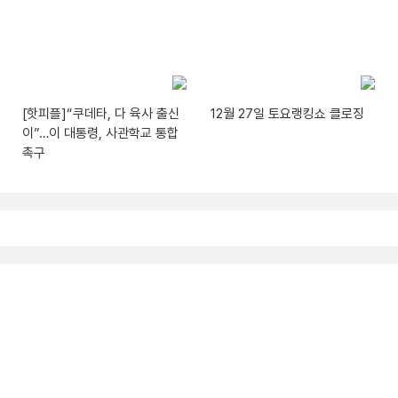
[핫피플]“쿠데타, 다 육사 출신
12월 27일 토요랭킹쇼 클로징
이”…이 대통령, 사관학교 통합
촉구