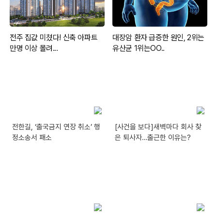
전한길, ‘출국금지 연장 취소’ 행
[사건을 보다]새벽마다 회사 찾
정소송서 패소
은 퇴사자…출근한 이유는?