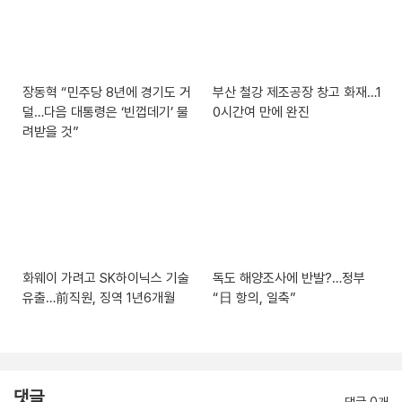
장동혁 “민주당 8년에 경기도 거
부산 철강 제조공장 창고 화재…1
덜…다음 대통령은 ‘빈껍데기’ 물
0시간여 만에 완진
려받을 것”
화웨이 가려고 SK하이닉스 기술
독도 해양조사에 반발?…정부
유출…前직원, 징역 1년6개월
“日 항의, 일축”
댓글
댓글 0개