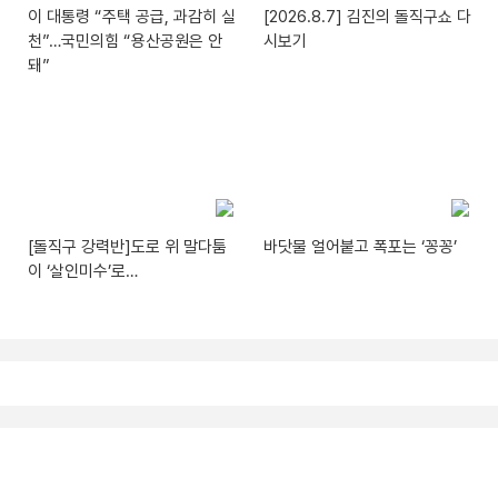
이 대통령 “주택 공급, 과감히 실
[2026.8.7] 김진의 돌직구쇼 다
천”…국민의힘 “용산공원은 안
시보기
돼”
[돌직구 강력반]도로 위 말다툼
바닷물 얼어붙고 폭포는 ‘꽁꽁’
이 ‘살인미수’로…