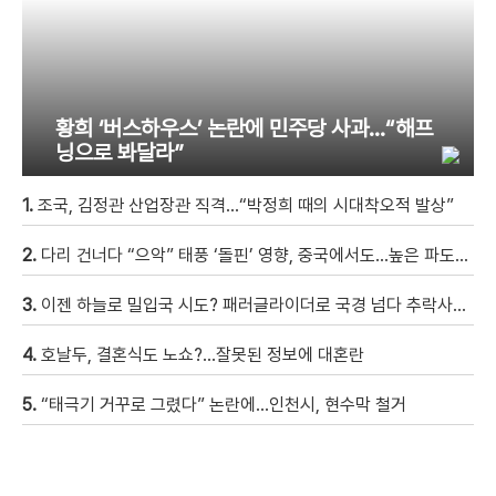
황희 ‘버스하우스’ 논란에 민주당 사과…“해프
닝으로 봐달라”
1.
조국, 김정관 산업장관 직격…“박정희 때의 시대착오적 발상”
2.
다리 건너다 “으악” 태풍 ‘돌핀’ 영향, 중국에서도…높은 파도에 휩쓸려 9세 아이 실종 [현장영상]
3.
이젠 하늘로 밀입국 시도? 패러글라이더로 국경 넘다 추락사…현재 진행형인 ‘세우타 사태’
4.
호날두, 결혼식도 노쇼?…잘못된 정보에 대혼란
5.
“태극기 거꾸로 그렸다” 논란에…인천시, 현수막 철거