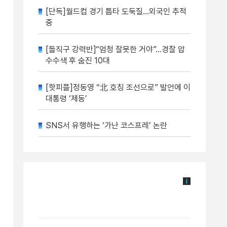
[단독]월드컵 경기 틈타 도둑질…외국인 추적
중
[돌직구 강력반]“엄청 잘못한 거야”…경찰 압
수수색 후 숨진 10대
[핫피플]정동영 “北 호칭 조선으로” 발언에 이
대통령 ‘제동’
SNS서 유행하는 ‘가난 코스프레’ 논란