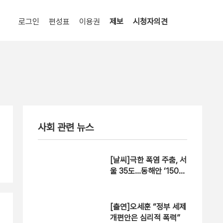
로그인
편성표
이용권
제보
시청자의견
사회 관련 뉴스
[날씨]극한 폭염 주춤, 서
울 35도…동해안 ‘150m
m↑ 호우’
[출연]오세훈 “정부 세제
개편안은 심리적 폭력”