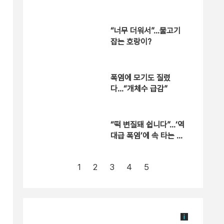
“너무 더워서”…물고기
잡는 호랑이?
폭염에 모기도 질렸
다…“개체수 급감”
“떡 변질돼 쉽니다”…‘역
대급 폭염’에 속 타는 골
목상권
1
2
3
4
5