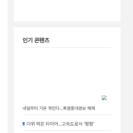
인기 콘텐츠
내일부터 기온 꺾인다…폭염중대경보 해제
더위 먹은 타이어…고속도로서 ‘펑펑’