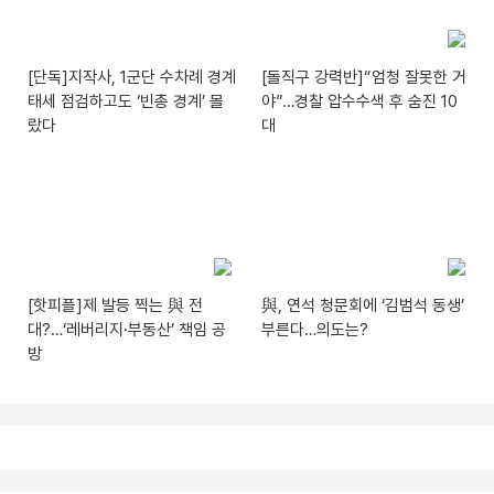
[단독]지작사, 1군단 수차례 경계
[돌직구 강력반]“엄청 잘못한 거
태세 점검하고도 ‘빈총 경계’ 몰
야”…경찰 압수수색 후 숨진 10
랐다
대
[핫피플]제 발등 찍는 與 전
與, 연석 청문회에 ‘김범석 동생’
대?…‘레버리지·부동산’ 책임 공
부른다…의도는?
방