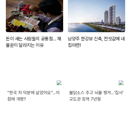
“한국 차 덕분에 살았어요”…이
불닭소스 주고 뇌물 챙겨…‘집사’
참에 개명?
교도관 징역 7년형