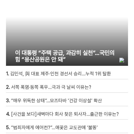
이 대통령 “주택 공급, 과감히 실천”…국민의
힘 “용산공원은 안 돼”
1.
김민석, 與 대표 제주·인천 경선서 승리…누적 1위 탈환
2.
서쪽 폭염·동쪽 폭우…극과 극 날씨 이유는?
3.
“매우 위독한 상태”…모즈타바 ‘건강 이상설’ 확산
4.
[사건을 보다]새벽마다 회사 찾은 퇴사자…출근한 이유는?
5.
“범죄자에게 에어컨?”…애꿎은 교도관에 ‘불똥’