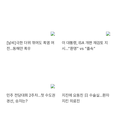
[날씨]극한 더위 꺾여도 폭염 여
이 대통령, ISA 개편 재검토 지
전…동해안 폭우
시…“환영” vs “졸속”
민주 전당대회 2주차…첫 수도권
지진에 요동친 日 수술실…환자
경선, 승자는?
지킨 의료진