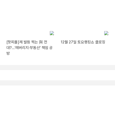
[핫피플]제 발등 찍는 與 전
12월 27일 토요랭킹쇼 클로징
대?…‘레버리지·부동산’ 책임 공
방