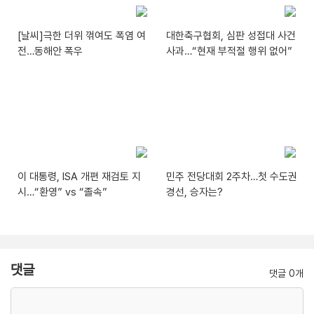
[날씨]극한 더위 꺾여도 폭염 여
대한축구협회, 심판 성접대 사건
전…동해안 폭우
사과…“현재 부적절 행위 없어”
이 대통령, ISA 개편 재검토 지
민주 전당대회 2주차…첫 수도권
시…“환영” vs “졸속”
경선, 승자는?
댓글
댓글 0개