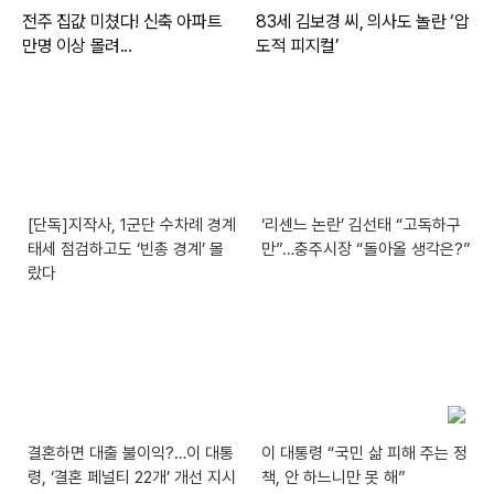
[단독]지작사, 1군단 수차례 경계
‘리센느 논란’ 김선태 “고독하구
태세 점검하고도 ‘빈총 경계’ 몰
만”…충주시장 “돌아올 생각은?”
랐다
결혼하면 대출 불이익?…이 대통
이 대통령 “국민 삶 피해 주는 정
령, ‘결혼 페널티 22개’ 개선 지시
책, 안 하느니만 못 해”