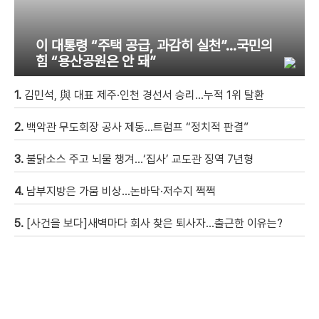
이 대통령 “주택 공급, 과감히 실천”…국민의
힘 “용산공원은 안 돼”
1.
김민석, 與 대표 제주·인천 경선서 승리…누적 1위 탈환
2.
백악관 무도회장 공사 제동…트럼프 “정치적 판결”
3.
불닭소스 주고 뇌물 챙겨…‘집사’ 교도관 징역 7년형
4.
남부지방은 가뭄 비상…논바닥·저수지 쩍쩍
5.
[사건을 보다]새벽마다 회사 찾은 퇴사자…출근한 이유는?