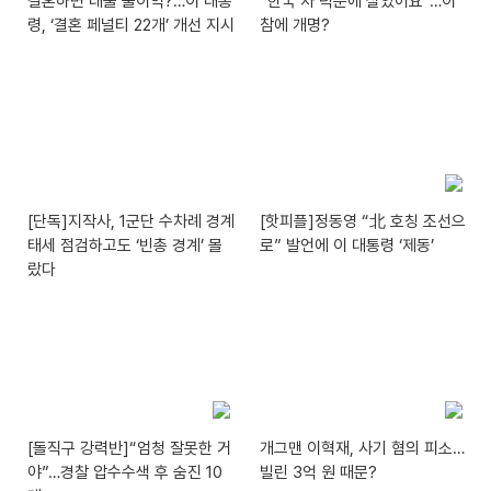
결혼하면 대출 불이익?…이 대통
“한국 차 덕분에 살았어요”…이
령, ‘결혼 페널티 22개’ 개선 지시
참에 개명?
[단독]지작사, 1군단 수차례 경계
[핫피플]정동영 “北 호칭 조선으
태세 점검하고도 ‘빈총 경계’ 몰
로” 발언에 이 대통령 ‘제동’
랐다
[돌직구 강력반]“엄청 잘못한 거
개그맨 이혁재, 사기 혐의 피소…
야”…경찰 압수수색 후 숨진 10
빌린 3억 원 때문?