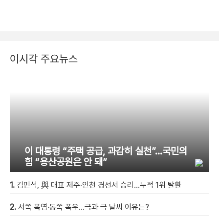
이시각 주요뉴스
이 대통령 “주택 공급, 과감히 실천”…국민의
힘 “용산공원은 안 돼”
1.
김민석, 與 대표 제주·인천 경선서 승리…누적 1위 탈환
2.
서쪽 폭염·동쪽 폭우…극과 극 날씨 이유는?