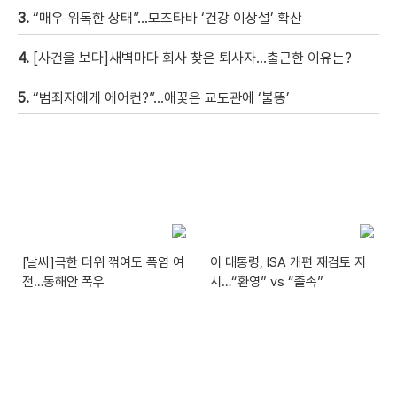
3.
“매우 위독한 상태”…모즈타바 ‘건강 이상설’ 확산
4.
[사건을 보다]새벽마다 회사 찾은 퇴사자…출근한 이유는?
5.
“범죄자에게 에어컨?”…애꿎은 교도관에 ‘불똥’
[날씨]극한 더위 꺾여도 폭염 여
이 대통령, ISA 개편 재검토 지
전…동해안 폭우
시…“환영” vs “졸속”