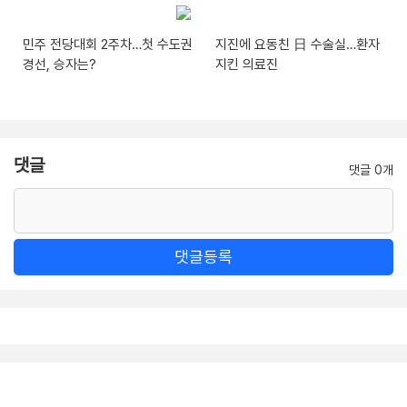
민주 전당대회 2주차…첫 수도권
지진에 요동친 日 수술실…환자
경선, 승자는?
지킨 의료진
댓글
댓글 0개
댓글등록