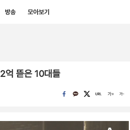
방송
모아보기
2억 뜯은 10대들