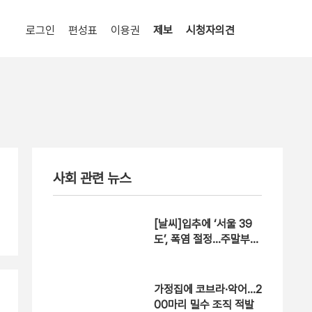
로그인
편성표
이용권
제보
시청자의견
사회 관련 뉴스
[날씨]입추에 ‘서울 39
도’, 폭염 절정…주말부터
다소 누그러져
가정집에 코브라·악어…2
00마리 밀수 조직 적발