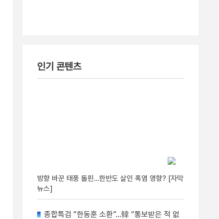
인기 콘텐츠
방향 바꾼 태풍 돌핀…한반도 살인 폭염 영향? [자막
뉴스]
종합특검 “한동훈 소환”…韓 “통보받은 적 없