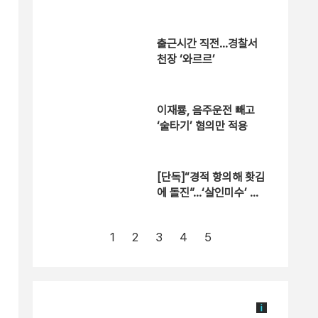
출근시간 직전…경찰서
천장 ‘와르르’
이재룡, 음주운전 빼고
‘술타기’ 혐의만 적용
[단독]“경적 항의해 홧김
에 돌진”…‘살인미수’ 구
속
1
2
3
4
5