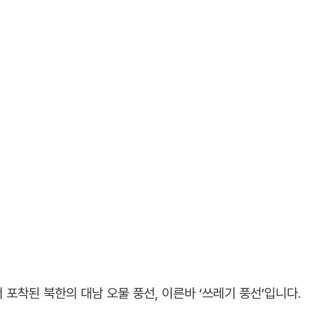
 포착된 북한의 대남 오물 풍선, 이른바 ‘쓰레기 풍선’입니다.