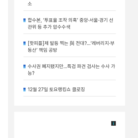
소
합수본, ‘투표율 조작 의혹’ 중앙·서울·경기 선
관위 등 추가 압수수색
[핫피플]제 발등 찍는 與 전대?…‘레버리지·부
동산’ 책임 공방
수사권 폐지됐지만…특검 파견 검사는 수사 가
능?
12월 27일 토요랭킹쇼 클로징