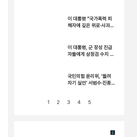
냐”
이 대통령 “국가폭력 피
해자에 깊은 위로·사과…
국가 책임 유효기간 없
어”
이 대통령, 군 장성 진급
자들에게 삼정검 수치 수
여
국민의힘 윤리위, ‘돌려
차기 실언’ 서범수·진종
오 징계절차 개시
1
2
3
4
5