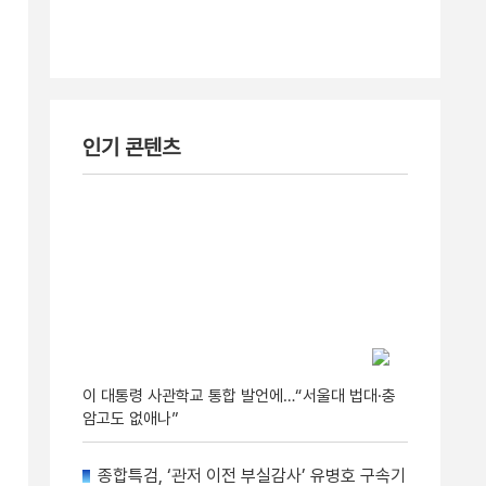
인기 콘텐츠
이 대통령 사관학교 통합 발언에…“서울대 법대·충
암고도 없애나”
종합특검, ‘관저 이전 부실감사’ 유병호 구속기