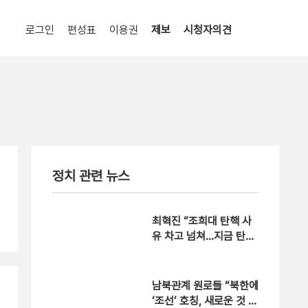
로그인
편성표
이용권
제보
시청자의견
정치 관련 뉴스
최혁진 “조희대 탄핵 사
유 차고 넘쳐…지금 탄핵
안하면 직무유기” [현장
영상]
남북관계 원로들 “북한에
‘조선’ 호칭, 새로운 것 아