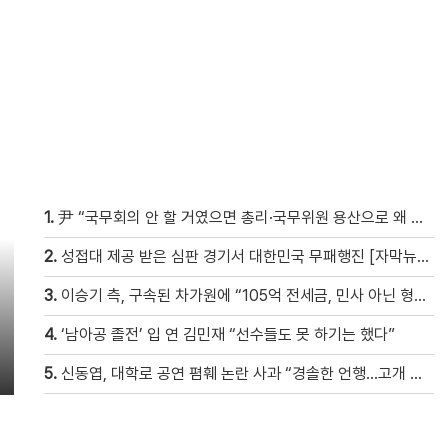
1.
尹 “국무회의 안 할 거였으면 총리·국무위원 용산으로 왜 오라 했겠나” [현장영상]
2.
성접대 제공 받은 심판 경기서 대한민국 무패행진 [자막뉴스]
3.
이승기 측, 구속된 차가원에 “105억 전세금, 민사 아닌 형사 범죄…엄벌 원해” [자막뉴스]
4.
‘남아공 졸전’ 입 연 김민재 “선수들도 못 하기는 했다”
5.
신동엽, 대학로 공연 폄훼 논란 사과 “경솔한 언행…고개 숙여 사과”