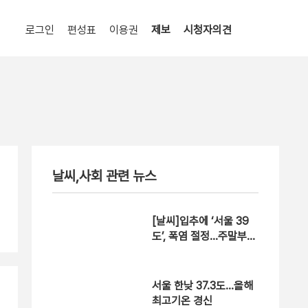
로그인
편성표
이용권
제보
시청자의견
날씨,사회 관련 뉴스
[날씨]입추에 ‘서울 39
도’, 폭염 절정…주말부터
다소 누그러져
서울 한낮 37.3도…올해
최고기온 경신