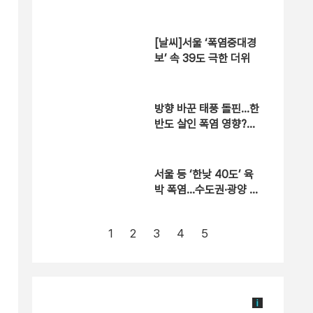
[날씨]서울 ‘폭염중대경
보’ 속 39도 극한 더위
방향 바꾼 태풍 돌핀…한
반도 살인 폭염 영향?
[자막뉴스]
서울 등 ‘한낮 40도’ 육
박 폭염…수도권·광양 폭
염중대경보
1
2
3
4
5