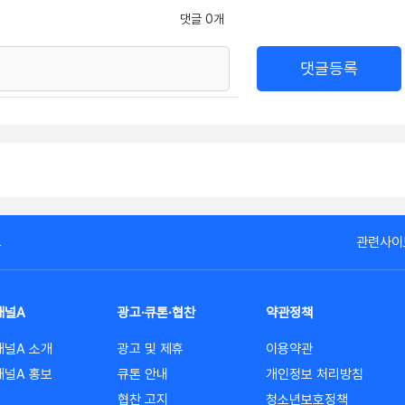
댓글 0개
댓글등록
고
관련사이
채널A
광고·큐톤·협찬
약관정책
채널A 소개
광고 및 제휴
이용약관
채널A 홍보
큐톤 안내
개인정보 처리방침
협찬 고지
청소년보호정책