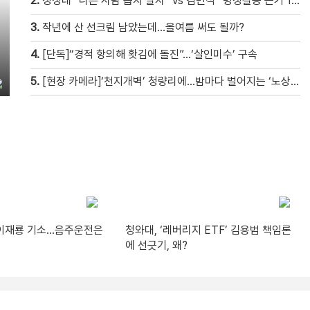
2.
정청래 “나쁜 사람 뽑지 말자” vs 김민석 “명청갈등 근거 10개”
3.
작년에 산 선크림 남았는데…올여름 써도 될까?
4.
[단독]“경적 항의해 홧김에 돌진”…‘살인미수’ 구속
5.
[현장 카메라]‘천지개벽’ 청량리에…밤마다 벌어지는 ‘노상방뇨 전쟁’
’ 이재룡 기소…음주운전은
청와대, ‘레버리지 ETF’ 김용범 책임론
에 선긋기, 왜?