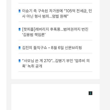
이승기 측 구속된 차가원에 “105억 전세금, 민
사 아닌 형사 범죄…엄벌 원해”
[핫피플]레버리지 후폭풍…범여권까지 번진
‘김용범 책임론’
김진의 돌직구쇼 – 8월 6일 신문브리핑
“사모님 쓴 게 270”…김병기 부인 ‘업추비 의
혹’ 녹취 공개