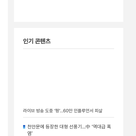
인기 콘텐츠
라이브 방송 도중 ‘펑’…60만 인플루언서 피살
천안문에 등장한 대형 선풍기…中 ‘역대급 폭
염’