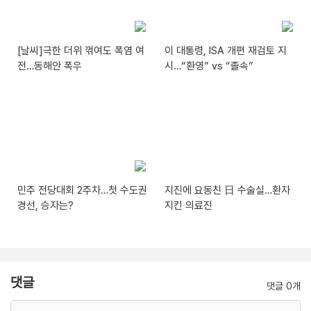
[날씨]극한 더위 꺾여도 폭염 여
이 대통령, ISA 개편 재검토 지
전…동해안 폭우
시…“환영” vs “졸속”
민주 전당대회 2주차…첫 수도권
지진에 요동친 日 수술실…환자
경선, 승자는?
지킨 의료진
댓글
댓글 0개