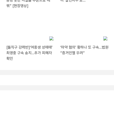
증명 못한 사실을 추론으로 메
이 ‘살인미수’로…
꿔” [현장영상]
[돌직구 강력반]‘여중생 성매매’
‘마약 혐의’ 황하나 또 구속…법원
최영중 구속 송치…추가 피해자
“증거인멸 우려”
확인