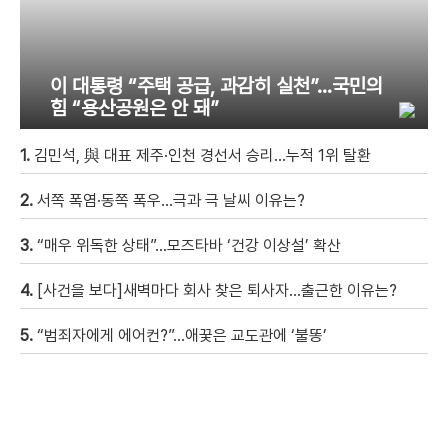
이 대통령 “주택 공급, 과감히 실천”…국민의
힘 “용산공원은 안 돼”
1.
김민석, 與 대표 제주·인천 경선서 승리…누적 1위 탈환
2.
서쪽 폭염·동쪽 폭우…극과 극 날씨 이유는?
3.
“매우 위독한 상태”…모즈타바 ‘건강 이상설’ 확산
4.
[사건을 보다]새벽마다 회사 찾은 퇴사자…출근한 이유는?
5.
“범죄자에게 에어컨?”…애꿎은 교도관에 ‘불똥’