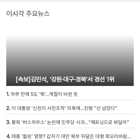
이시각 주요뉴스
[속보]김민석, ‘강원·대구·경북’서 경선 1위
1.
하루 만에 5도 ‘뚝’…계절이 바뀐 듯
2.
이 대통령 ‘신천지 사진조작’ 의혹에…친명 “선 넘었다”
3.
황희 ‘버스하우스’ 논란에 민주당 사과…“해프닝으로 봐달라”
4.
태풍 ‘돌핀’ 영향? 갑자기 대만 북부 뒤덮은 대형 회오리바람…먼지 다 빨아들여 [현장영상]