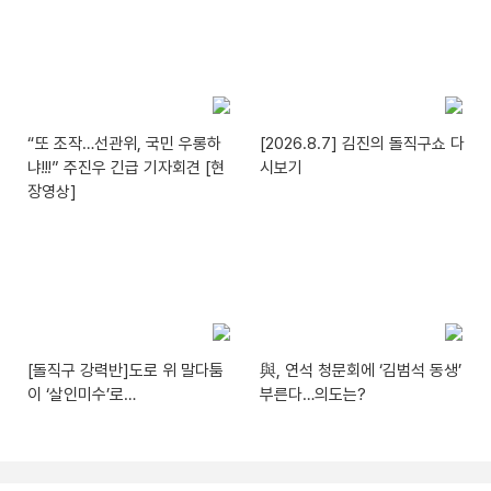
“또 조작…선관위, 국민 우롱하
[2026.8.7] 김진의 돌직구쇼 다
냐!!!” 주진우 긴급 기자회견 [현
시보기
장영상]
[돌직구 강력반]도로 위 말다툼
與, 연석 청문회에 ‘김범석 동생’
이 ‘살인미수’로…
부른다…의도는?