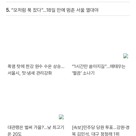
5.
“모처럼 푹 잤다”…18일 만에 멈춘 서울 열대야
폭염 탓에 한강 원수 수온 상승…
“1시간만 쏟아지길”…애태우는
서울시, 맛·냄새 관리강화
‘찔끔’ 소나기
대관령은 벌써 가을?…낮 최고기
[속보]민주당 당원 투표…강원·경
온 20도
북 김민석, 대구 정청래 1위