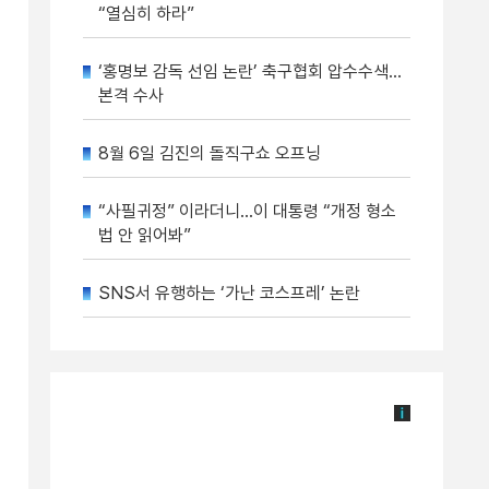
“열심히 하라”
‘홍명보 감독 선임 논란’ 축구협회 압수수색…
본격 수사
8월 6일 김진의 돌직구쇼 오프닝
“사필귀정” 이라더니…이 대통령 “개정 형소
법 안 읽어봐”
SNS서 유행하는 ‘가난 코스프레’ 논란