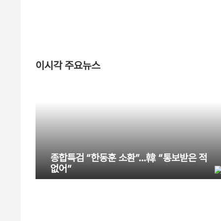
이시각 주요뉴스
종합특검 “한동훈 소환”…韓 “통보받은 적
없어”