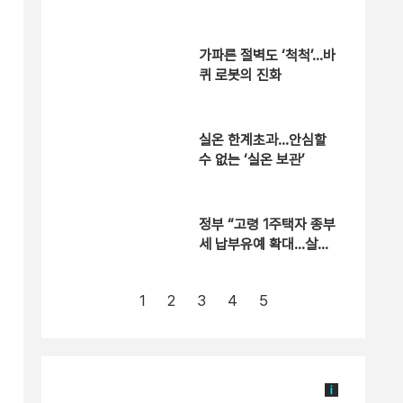
야”
가파른 절벽도 ‘척척’…바
퀴 로봇의 진화
실온 한계초과…안심할
수 없는 ‘실온 보관’
정부 “고령 1주택자 종부
세 납부유예 확대…살던
집 떠날 일 없도록 보완”
1
2
3
4
5