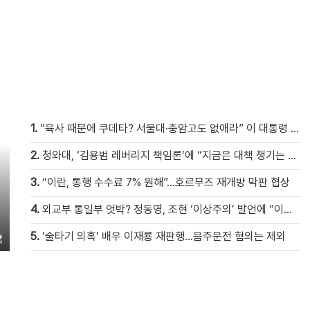
1.
“육사 때문에 쿠데타? 서울대·충암고도 없애라” 이 대통령 ‘육사 쿠데타’ 발언에 유승민 김문수 직격
2.
청와대, ‘김용범 레버리지 책임론’에 “지금은 대책 챙기는 게 더 중요”
3.
“이란, 통행 수수료 7% 원해”…호르무즈 재개방 막판 협상
4.
외교부 통일부 엇박? 정동영, 조현 ‘이상주의’ 발언에 “이상이 있어야 현실 바꿔” 반박
5.
‘술타기 의혹’ 배우 이재룡 재판행…음주운전 혐의는 제외