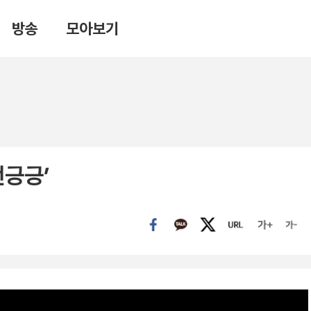
방송
모아보기
전긍긍’