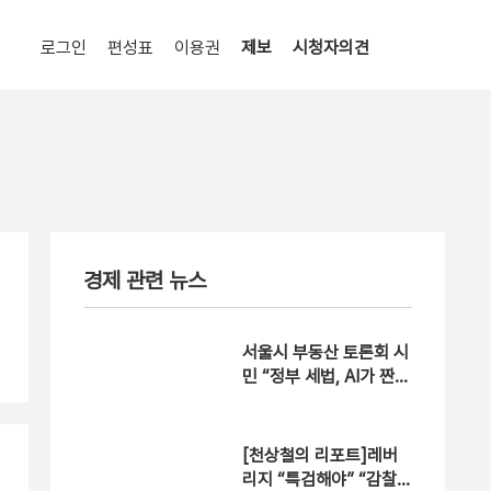
로그인
편성표
이용권
제보
시청자의견
경제 관련 뉴스
서울시 부동산 토론회 시
민 “정부 세법, AI가 짠
것 같다” [현장영상]
[천상철의 리포트]레버
리지 “특검해야” “감찰해