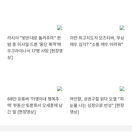
러시아 “받은대로 돌려주마” 한
이란 최고지도자 모즈타바, 부상
밤 중 미사일·드론 ‘융단 폭격’에
매우 심각? “소통 매우 어려워”
우크라이나서 17명 사망 [현장영
상]
68만 유튜버 ‘아영이네 행복주
여인형, 성경구절 읽다 오열 “피
택’ 부동산 토론회서 오세훈에 남
눈물 나는 심정으로 반성” [현장
긴 말 [현장영상]
영상]