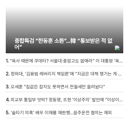
종합특검 “한동훈 소환”…韓 “통보받은 적 없
어”
1.
“육사 때문에 쿠데타? 서울대·충암고도 없애라” 이 대통령 ‘육사 쿠데타’ 발언에 유승민 김문수 직격
2.
청와대, ‘김용범 레버리지 책임론’에 “지금은 대책 챙기는 게 더 중요”
3.
오세훈 “집값은 잡지도 못하면서 전월세만 올려놨다”
4.
외교부 통일부 엇박? 정동영, 조현 ‘이상주의’ 발언에 “이상이 있어야 현실 바꿔” 반박
5.
‘술타기 의혹’ 배우 이재룡 재판행…음주운전 혐의는 제외