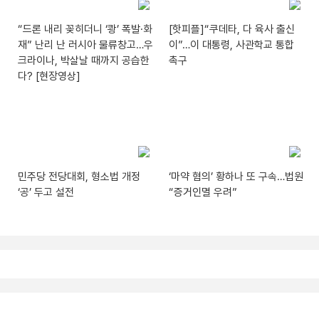
“드론 내리 꽂히더니 ‘쾅’ 폭발·화
[핫피플]“쿠데타, 다 육사 출신
재” 난리 난 러시아 물류창고…우
이”…이 대통령, 사관학교 통합
크라이나, 박살날 때까지 공습한
촉구
다? [현장영상]
민주당 전당대회, 형소법 개정
‘마약 혐의’ 황하나 또 구속…법원
‘공’ 두고 설전
“증거인멸 우려”