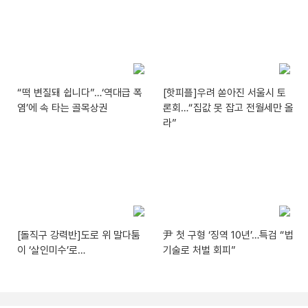
“떡 변질돼 쉽니다”…‘역대급 폭
[핫피플]우려 쏟아진 서울시 토
염’에 속 타는 골목상권
론회…“집값 못 잡고 전월세만 올
라”
[돌직구 강력반]도로 위 말다툼
尹 첫 구형 ‘징역 10년’…특검 “법
이 ‘살인미수’로…
기술로 처벌 회피”