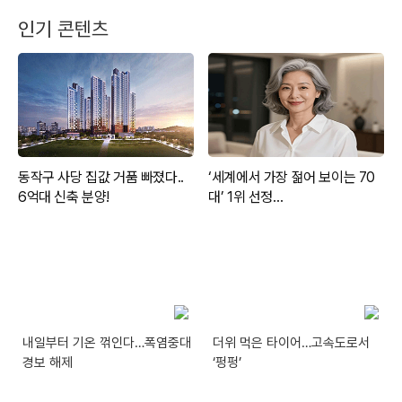
인기 콘텐츠
내일부터 기온 꺾인다…폭염중대
더위 먹은 타이어…고속도로서
경보 해제
‘펑펑’