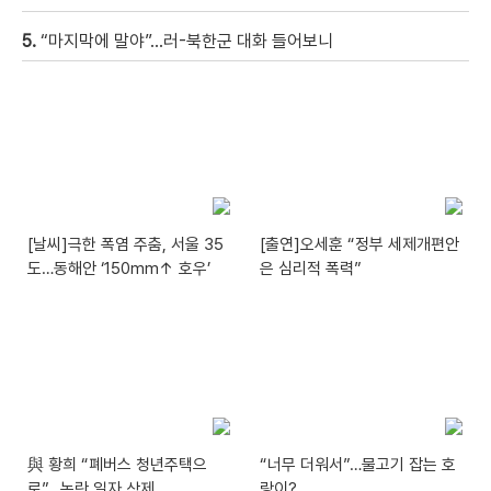
5.
“마지막에 말야”…러-북한군 대화 들어보니
[날씨]극한 폭염 주춤, 서울 35
[출연]오세훈 “정부 세제개편안
도…동해안 ‘150mm↑ 호우’
은 심리적 폭력”
與 황희 “폐버스 청년주택으
“너무 더워서”…물고기 잡는 호
로”…논란 일자 삭제
랑이?