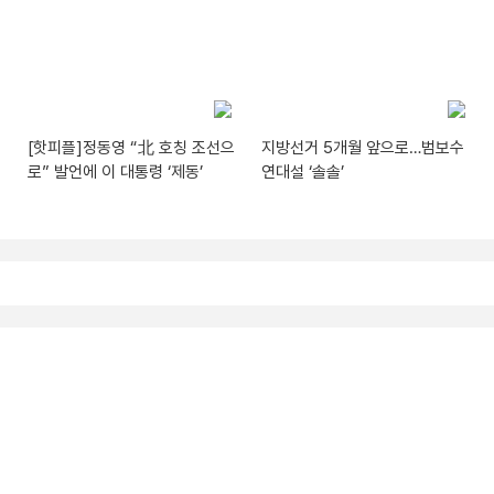
[핫피플]정동영 “北 호칭 조선으
지방선거 5개월 앞으로…범보수
로” 발언에 이 대통령 ‘제동’
연대설 ‘솔솔’