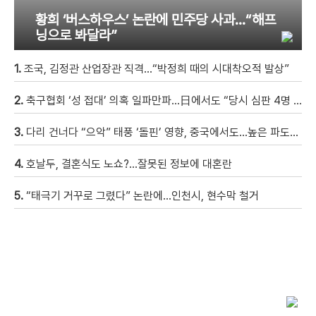
황희 ‘버스하우스’ 논란에 민주당 사과…“해프
닝으로 봐달라”
1.
조국, 김정관 산업장관 직격…“박정희 때의 시대착오적 발상”
2.
축구협회 ‘성 접대’ 의혹 일파만파…日에서도 “당시 심판 4명 조사 착수”
3.
다리 건너다 “으악” 태풍 ‘돌핀’ 영향, 중국에서도…높은 파도에 휩쓸려 9세 아이 실종 [현장영상]
4.
호날두, 결혼식도 노쇼?…잘못된 정보에 대혼란
5.
“태극기 거꾸로 그렸다” 논란에…인천시, 현수막 철거