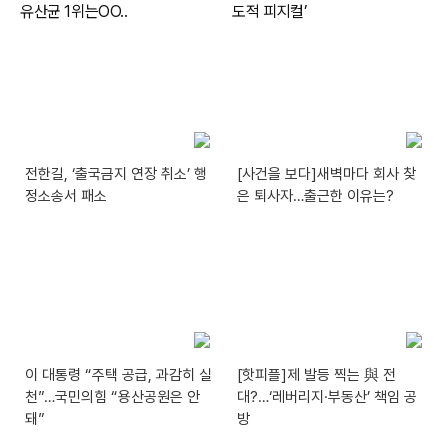
전한길, ‘출국금지 연장 취소’ 행
[사건을 보다]새벽마다 회사 찾
정소송서 패소
은 퇴사자…출근한 이유는?
이 대통령 “주택 공급, 과감히 실
[핫피플]제 발등 찍는 與 전
천”…국민의힘 “용산공원은 안
대?…‘레버리지·부동산’ 책임 공
돼”
방