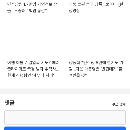
민주당원 1.7만명 개인정보 유
태풍 돌핀 중국 상륙…물바다 [현
출…조승래 “책임 통감”
장영상]
이젠 하늘로 밀입국 시도? 패러
장동혁 “민주당 8년에 경기도 거
글라이더로 국경 넘다 추락사…
덜…다음 대통령은 ‘빈껍데기’ 물
현재 진행형인 ‘세우타 사태’
려받을 것”
댓글
댓글 0개