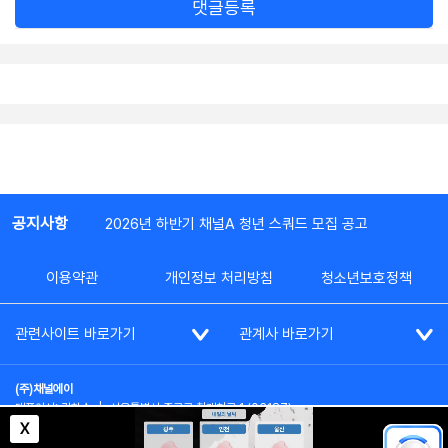
댓글등록
공지사항
2026년 하반기 채널A 청년 스쿼드 모집 공고
이용약관
개인정보 처리방침
청소년보호정책
관련사이트 바로가기
관계사 바로가기
(주)채널에이
대표이사: 김차수
|
서울특별시 종로구 청계천로 1 (03187)
부가통신사업신고: 022357호
|
사업자등록번호: 101-86-62787
X
대표전화: (02)2020-3114
|
시청자상담실: (02)2020-3100