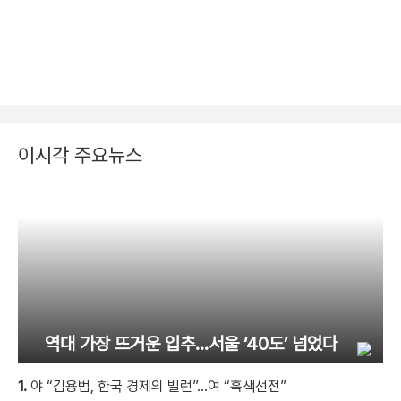
이시각 주요뉴스
역대 가장 뜨거운 입추…서울 ‘40도’ 넘었다
1.
야 “김용범, 한국 경제의 빌런”…여 “흑색선전”