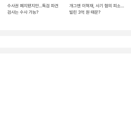
수사권 폐지됐지만…특검 파견
개그맨 이혁재, 사기 혐의 피소…
검사는 수사 가능?
빌린 3억 원 때문?