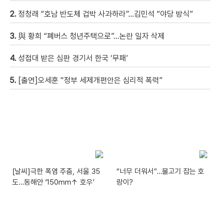
2.
정청래 “호남 반도체 겁박 사과하라”…김민석 “야당 방식”
3.
與 황희 “폐버스 청년주택으로”…논란 일자 삭제
4.
성접대 받은 심판 경기서 한국 ‘무패’
5.
[출연]오세훈 “정부 세제개편안은 심리적 폭력”
[날씨]극한 폭염 주춤, 서울 35
“너무 더워서”…물고기 잡는 호
도…동해안 ‘150mm↑ 호우’
랑이?