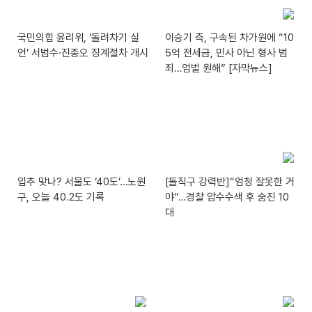
국민의힘 윤리위, ‘돌려차기 실
이승기 측, 구속된 차가원에 “10
언’ 서범수·진종오 징계절차 개시
5억 전세금, 민사 아닌 형사 범
죄…엄벌 원해” [자막뉴스]
입추 맞나? 서울도 ‘40도’…노원
[돌직구 강력반]“엄청 잘못한 거
구, 오늘 40.2도 기록
야”…경찰 압수수색 후 숨진 10
대