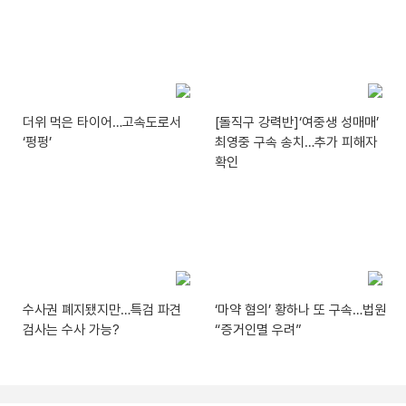
더위 먹은 타이어…고속도로서
[돌직구 강력반]‘여중생 성매매’
‘펑펑’
최영중 구속 송치…추가 피해자
확인
수사권 폐지됐지만…특검 파견
‘마약 혐의’ 황하나 또 구속…법원
검사는 수사 가능?
“증거인멸 우려”