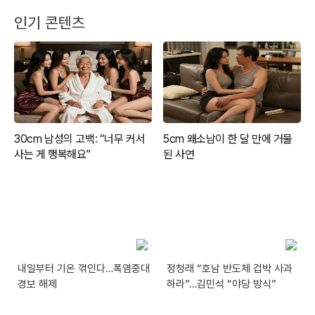
인기 콘텐츠
내일부터 기온 꺾인다…폭염중대
정청래 “호남 반도체 겁박 사과
경보 해제
하라”…김민석 “야당 방식”