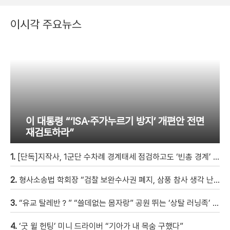
이시각 주요뉴스
이 대통령 “‘ISA·주가누르기 방지’ 개편안 전면
재검토하라”
1.
[단독]지작사, 1군단 수차례 경계태세 점검하고도 ‘빈총 경계’ 몰랐다
2.
형사소송법 학회장 “검찰 보완수사권 폐지, 삼풍 참사 생각 난다” [현장영상]
3.
“유교 탈레반？” “쓸데없는 몸자랑” 공원 뛰는 ‘상탈 러닝족’ 갑론을박 [자막뉴스]
4.
‘굿 윌 헌팅’ 미니 드라이버 “기아가 내 목숨 구했다”