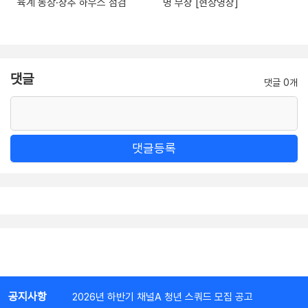
육계 농장·상추 하우스 점검
명 부상 [현장영상]
댓글
댓글 0개
댓글등록
공지사항
2026년 하반기 채널A 청년 스쿼드 모집 공고