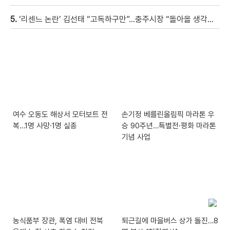
5.
‘리센느 논란’ 김선태 “고독하구만”…충주시장 “돌아올 생각은?”
여수 오동도 해상서 모터보트 전
손기정 베를린올림픽 마라톤 우
복…1명 사망·1명 실종
승 90주년…특별전·평화 마라톤
기념 사업
농식품부 장관, 폭염 대비 전북
퇴근길에 마을버스 상가 돌진…8